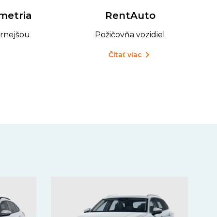
RentAuto
metria
Požičovňa vozidiel
rnejšou
Čítať viac