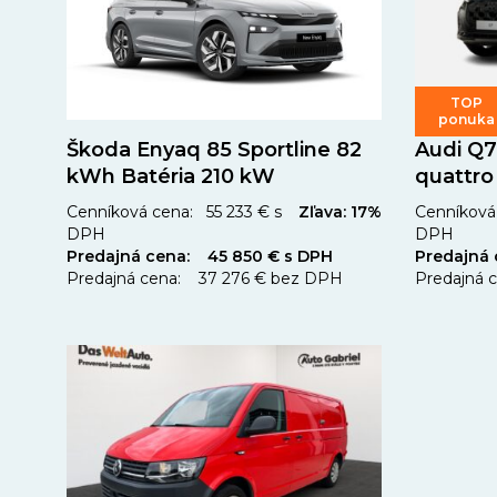
TOP
ponuka
Škoda Enyaq 85 Sportline 82
Audi Q7
kWh Batéria 210 kW
quattro
Cenníková cena: 55 233 € s
Zľava: 17%
Cenníková 
DPH
DPH
Predajná cena: 45 850 € s DPH
Predajná
Predajná cena: 37 276 € bez DPH
Predajná 