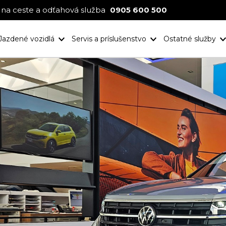
na ceste a odťahová služba
0905 600 500
Jazdené vozidlá
Servis a príslušenstvo
Ostatné služby
Nové projekt
Ocenenia