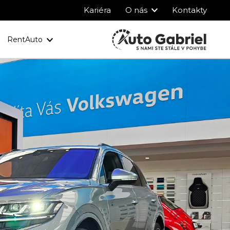
Kariéra
O nás
Kontakty
RentAuto
y
Ochrana osobných údajov