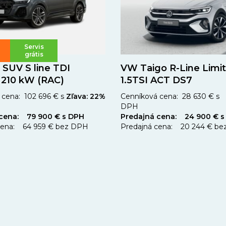
Servis
grátis
 SUV S line TDI
VW Taigo R-Line Limi
 210 kW (RAC)
1.5TSI ACT DS7
cena: 102 696 € s
Zľava: 22%
Cenníková cena: 28 630 € s
DPH
 cena: 79 900 € s DPH
Predajná cena: 24 900 € s
cena: 64 959 € bez DPH
Predajná cena: 20 244 € b