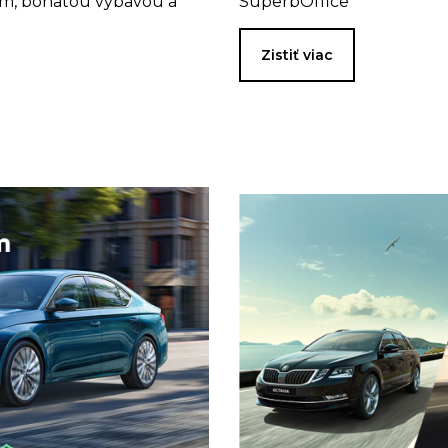
ím, bohatou výbavou a
SuperbOffice
Zistiť viac