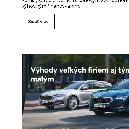
Kamiq, Karoq a Octavia s cenovým zvýhodnen
výhodným financovaním.
Zistiť viac