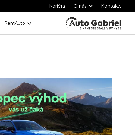
Kariéra
O nás
Kontakty
RentAuto
y
Ochrana osobných údajov