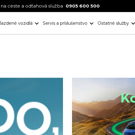
na ceste a odťahová služba
0905 600 500
Jazdené vozidlá
Servis a príslušenstvo
Ostatné služby
Nové projekt
Ocenenia