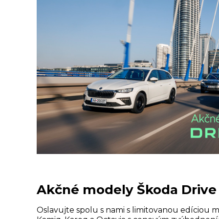
Akčné modely Škoda Drive 
Oslavujte spolu s nami s limitovanou edíciou m