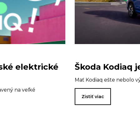
ské elektrické
Škoda Kodiaq j
Mať Kodiaq ešte nebolo v
ravený na veľké
Zistiť viac