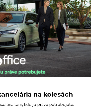
kancelária na kolesách
elária tam, kde ju práve potrebujete.