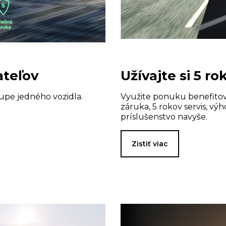
ateľov
Užívajte si 5 r
upe jedného vozidla.
Využite ponuku benefitov
záruka, 5 rokov servis, vý
príslušenstvo navyše.
Zistiť viac