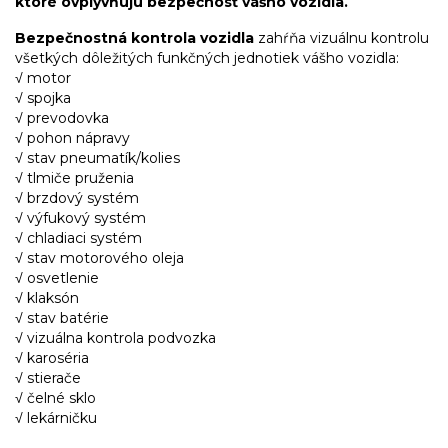
ktoré ovplyvňujú bezpečnosť vášho vozidla.
Bezpečnostná kontrola vozidla
zahŕňa vizuálnu kontrolu
všetkých dôležitých funkčných jednotiek vášho vozidla:
√ motor
√ spojka
√ prevodovka
√ pohon nápravy
√ stav pneumatík/kolies
√ tlmiče pruženia
√ brzdový systém
√ výfukový systém
√ chladiaci systém
√ stav motorového oleja
√ osvetlenie
√ klaksón
√ stav batérie
√ vizuálna kontrola podvozka
√ karoséria
√ stierače
√ čelné sklo
√ lekárničku