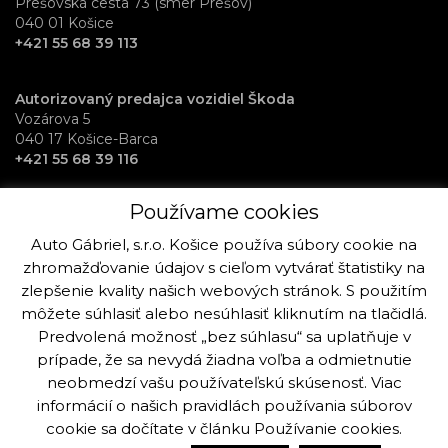
Prešovská cesta 73 (smer Prešov)
040 01 Košice
+421 55 68 39 113
Autorizovaný predajca vozidiel Škoda
Vozárova 5
040 17 Košice-Barca
+421 55 68 39 116
Používame cookies
RentAuto požičovňa vozidiel
Osloboditeľov 70
Auto Gábriel, s.r.o. Košice používa súbory cookie na
040 17 Košice-Barca
zhromažďovanie údajov s cieľom vytvárať štatistiky na
+421 915 992 864
zlepšenie kvality našich webových stránok. S použitím
môžete súhlasiť alebo nesúhlasiť kliknutím na tlačidlá.
Predvolená možnosť „bez súhlasu“ sa uplatňuje v
prípade, že sa nevydá žiadna voľba a odmietnutie
neobmedzí vašu používateľskú skúsenosť. Viac
Copyright © Auto Gabriel, s.r.o. Košice 2019 - 2025. Všetky práva k
stránke a fotografiám sú vyhradené viac info.
informácií o našich pravidlách používania súborov
cookie sa dočítate v článku
Používanie cookies
.
Vytvorilo:
Ogilvy Košice