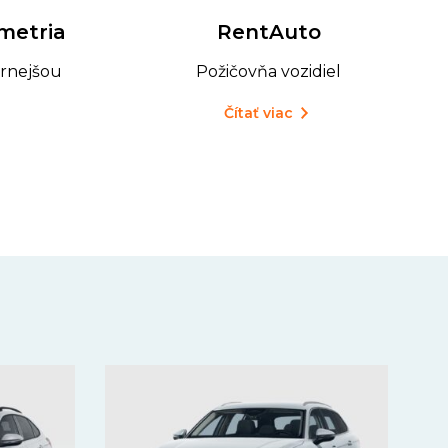
RentAuto
metria
Požičovňa vozidiel
rnejšou
Čítať viac