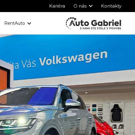
Kariéra
O nás
Kontakty
RentAuto
y
Ochrana osobných údajov