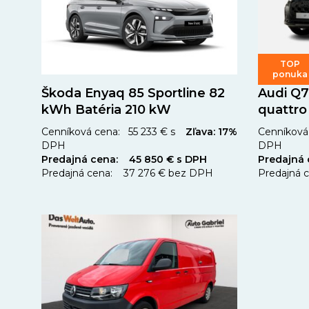
TOP
ponuka
Škoda Enyaq 85 Sportline 82
Audi Q7
kWh Batéria 210 kW
quattro
Cenníková cena: 55 233 € s
Zľava: 17%
Cenníková 
DPH
DPH
Predajná cena: 45 850 € s DPH
Predajná
Predajná cena: 37 276 € bez DPH
Predajná 