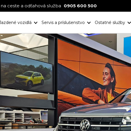
na ceste a odťahová služba
0905 600 500
Jazdené vozidlá
Servis a príslušenstvo
Ostatné služby
Nové projekt
Ocenenia