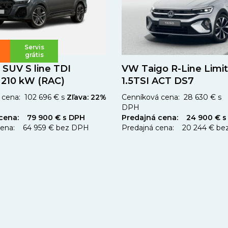
Servis
grátis
 SUV S line TDI
VW Taigo R-Line Limi
 210 kW (RAC)
1.5TSI ACT DS7
cena: 102 696 € s
Zľava: 22%
Cenníková cena: 28 630 € s
DPH
 cena: 79 900 € s DPH
Predajná cena: 24 900 € s
cena: 64 959 € bez DPH
Predajná cena: 20 244 € b