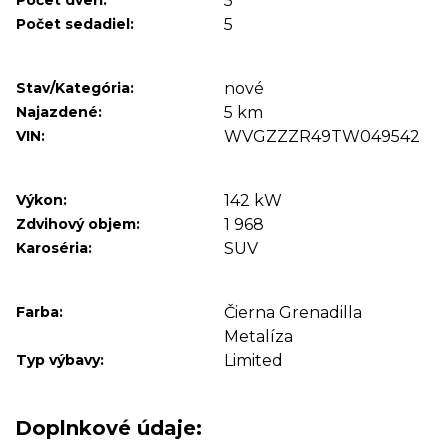
Počet dverí:
5
Počet sedadiel:
5
Stav/Kategória:
nové
Najazdené:
5 km
VIN:
WVGZZZR49TW049542
Výkon:
142 kW
Zdvihový objem:
1 968
Karoséria:
SUV
Farba:
Čierna Grenadilla
Metalíza
Typ výbavy:
Limited
Doplnkové údaje: