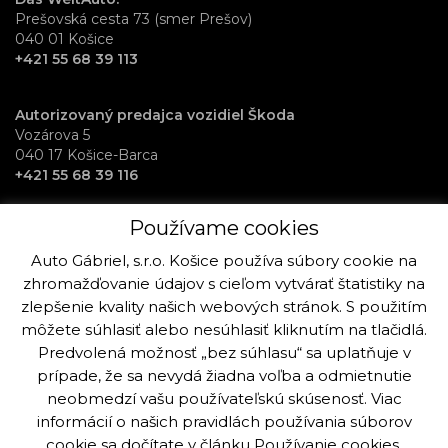
Prešovská cesta 73 (smer Prešov)
040 01 Košice
+421 55 68 39 113
Autorizovaný predajca vozidiel Škoda
Vozárova 5
040 17 Košice-Barca
+421 55 68 39 116
Používame cookies
RentAuto požičovňa vozidiel
Osloboditeľov 70
Auto Gábriel, s.r.o. Košice používa súbory cookie na
040 17 Košice-Barca
zhromažďovanie údajov s cieľom vytvárať štatistiky na
+421 915 992 864
zlepšenie kvality našich webových stránok. S použitím
môžete súhlasiť alebo nesúhlasiť kliknutím na tlačidlá.
Predvolená možnosť „bez súhlasu“ sa uplatňuje v
prípade, že sa nevydá žiadna voľba a odmietnutie
neobmedzí vašu používateľskú skúsenosť. Viac
Copyright © Auto Gabriel, s.r.o. Košice 2019 - 2025. Všetky práva k
stránke a fotografiám sú vyhradené viac info.
informácií o našich pravidlách používania súborov
cookie sa dočítate v článku
Používanie cookies
.