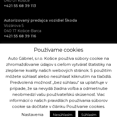
040 01 Košice
+421 55 68 39 113
Autorizovaný predajca vozidiel Škoda
Vozárova 5
040 17 Košice-Barca
+421 55 68 39 116
Používame cookies
RentAuto požičovňa vozidiel
Osloboditeľov 70
Auto Gábriel, s.r.o. Košice používa súbory cookie na
040 17 Košice-Barca
zhromažďovanie údajov s cieľom vytvárať štatistiky na
+421 915 992 864
zlepšenie kvality našich webových stránok. S použitím
môžete súhlasiť alebo nesúhlasiť kliknutím na tlačidlá.
Predvolená možnosť „bez súhlasu“ sa uplatňuje v
prípade, že sa nevydá žiadna voľba a odmietnutie
neobmedzí vašu používateľskú skúsenosť. Viac
Copyright © Auto Gabriel, s.r.o. Košice 2019 - 2025. Všetky práva k
stránke a fotografiám sú vyhradené viac info.
informácií o našich pravidlách používania súborov
cookie sa dočítate v článku
Používanie cookies
.
Vytvorilo:
Ogilvy Košice
Nastavenia
Nesúhlasím
Súhlasím