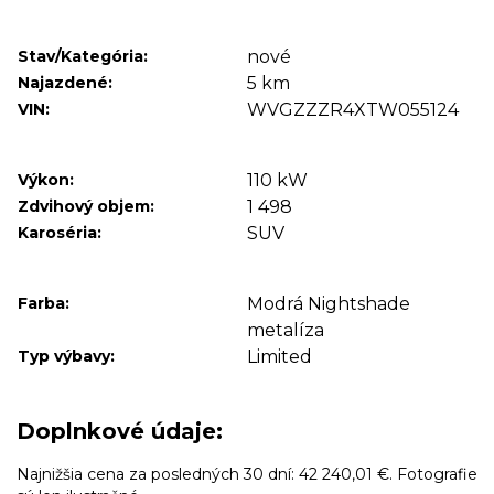
Stav/Kategória:
nové
Najazdené:
5 km
VIN:
WVGZZZR4XTW055124
Výkon:
110 kW
Zdvihový objem:
1 498
Karoséria:
SUV
Farba:
Modrá Nightshade
metalíza
Typ výbavy:
Limited
Doplnkové údaje:
Najnižšia cena za posledných 30 dní: 42 240,01 €. Fotografie