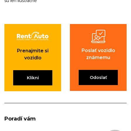
sú len ilustračné
Poslať vozidlo
Prenajmite si
známemu
vozidlo
Odoslať
Klikni
Poradí vám