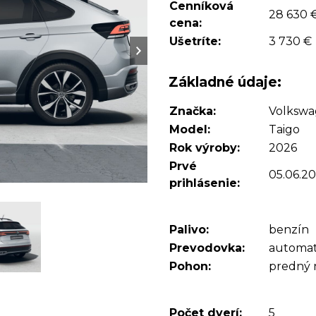
Cenníková
28 630 
cena:
Ušetríte:
3 730 €
Základné údaje:
Značka:
Volksw
Model:
Taigo
Rok výroby:
2026
Prvé
05.06.2
prihlásenie:
Palivo:
benzín
Prevodovka:
automat
Pohon:
predný
Počet dverí:
5