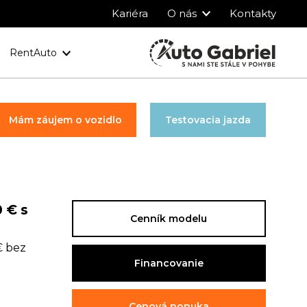
Kariéra
O nás
Kontakty
RentAuto
y
Ochrana osobných údajov
Mám záujem o vozidlo
Testovacia jazda
 € s
Cenník modelu
€ bez
Financovanie
Cenová ponuka