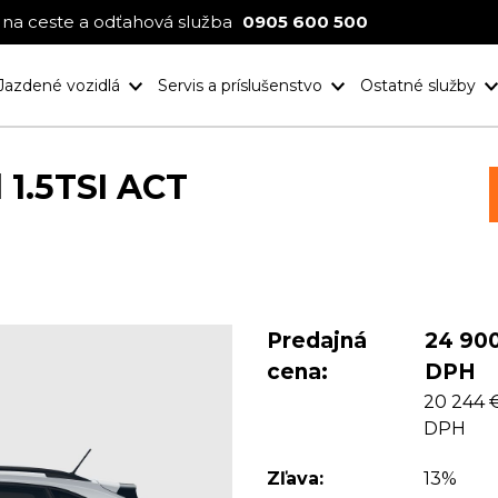
na ceste a odťahová služba
0905 600 500
Jazdené vozidlá
Servis a príslušenstvo
Ostatné služby
Nové projekt
Ocenenia
 1.5TSI ACT
Predajná
24 900
cena:
DPH
20 244 
DPH
Zľava:
13%