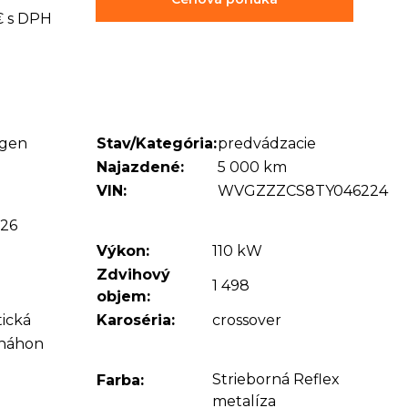
€ s DPH
agen
Stav/Kategória:
predvádzacie
Najazdené:
5 000 km
VIN:
WVGZZZCS8TY046224
026
Výkon:
110 kW
Zdvihový
1 498
objem:
ická
Karoséria:
crossover
 náhon
Strieborná Reflex
Farba:
metalíza