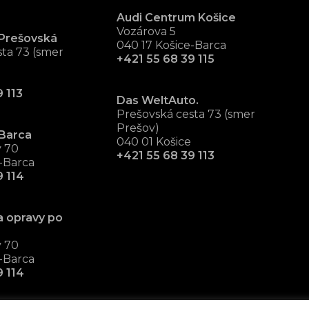
Audi Centrum Košice
Vozárova 5
Prešovská
040 17 Košice-Barca
ta 73 (smer
+421 55 68 39 115
 113
Das WeltAuto.
Prešovská cesta 73 (smer
Prešov)
Barca
040 01 Košice
v 70
+421 55 68 39 113
-Barca
9 114
a opravy po
v 70
-Barca
9 114