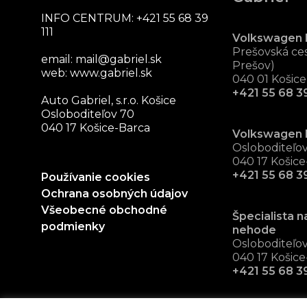
INFO CENTRUM:
+421 55 68 39
111
Volkswagen 
Prešovská ces
email:
mail@gabriel.sk
Prešov)
web:
www.gabriel.sk
040 01 Košice
+421 55 68 39
Auto Gabriel, s.r.o. Košice
Osloboditeľov 70
040 17 Košice-Barca
Volkswagen 
Osloboditeľo
040 17 Košice
+421 55 68 3
Používanie cookies
Ochrana osobných údajov
Všeobecné obchodné
Špecialista n
podmienky
nehode
Osloboditeľo
040 17 Košice
+421 55 68 3