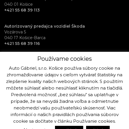
040 01 Košice
+421 55 68 39 113
Autorizovaný predajca vozidiel Škoda
Vozárova 5
040 17 Košice-Barca
+421 55 68 39 116
Používame cookies
RentAuto požičovňa vozidiel
Osloboditeľov 70
Auto Gábriel, s.r.o. Košice používa súbory cookie na
040 17 Košice-Barca
zhromažďovanie údajov s cieľom vytvárať štatistiky na
+421 915 992 864
zlepšenie kvality našich webových stránok. S použitím
môžete súhlasiť alebo nesúhlasiť kliknutím na tlačidlá.
Predvolená možnosť „bez súhlasu“ sa uplatňuje v
prípade, že sa nevydá žiadna voľba a odmietnutie
neobmedzí vašu používateľskú skúsenosť. Viac
Copyright © Auto Gabriel, s.r.o. Košice 2019 - 2025. Všetky práva k
stránke a fotografiám sú vyhradené viac info.
informácií o našich pravidlách používania súborov
cookie sa dočítate v článku
Používanie cookies
.
Vytvorilo:
Ogilvy Košice