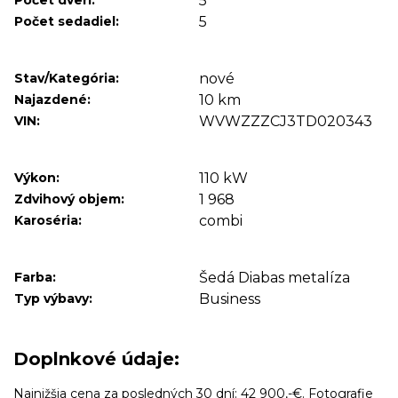
Počet dverí:
5
Počet sedadiel:
5
Stav/Kategória:
nové
Najazdené:
10 km
VIN:
WVWZZZCJ3TD020343
Výkon:
110 kW
Zdvihový objem:
1 968
Karoséria:
combi
Farba:
Šedá Diabas metalíza
Typ výbavy:
Business
Doplnkové údaje:
Najnižšia cena za posledných 30 dní: 42 900,-€. Fotografie