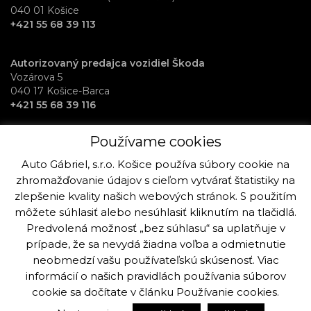
040 01 Košice
+421 55 68 39 113
Autorizovaný predajca vozidiel Škoda
Vozárova 5
040 17 Košice-Barca
+421 55 68 39 116
Používame cookies
RentAuto požičovňa vozidiel
Osloboditeľov 70
Auto Gábriel, s.r.o. Košice používa súbory cookie na
040 17 Košice-Barca
zhromažďovanie údajov s cieľom vytvárať štatistiky na
+421 915 992 864
zlepšenie kvality našich webových stránok. S použitím
môžete súhlasiť alebo nesúhlasiť kliknutím na tlačidlá.
Predvolená možnosť „bez súhlasu“ sa uplatňuje v
prípade, že sa nevydá žiadna voľba a odmietnutie
neobmedzí vašu používateľskú skúsenosť. Viac
Copyright © Auto Gabriel, s.r.o. Košice 2019 - 2025. Všetky práva k
stránke a fotografiám sú vyhradené viac info.
informácií o našich pravidlách používania súborov
cookie sa dočítate v článku
Používanie cookies
.
Vytvorilo:
Ogilvy Košice