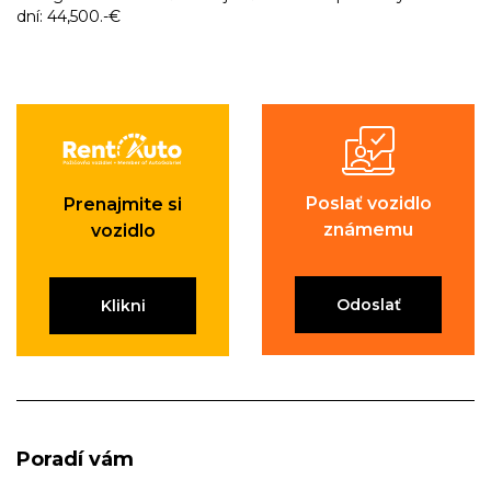
dní: 44,500.-€
Poslať vozidlo
Prenajmite si
známemu
vozidlo
Odoslať
Klikni
Poradí vám