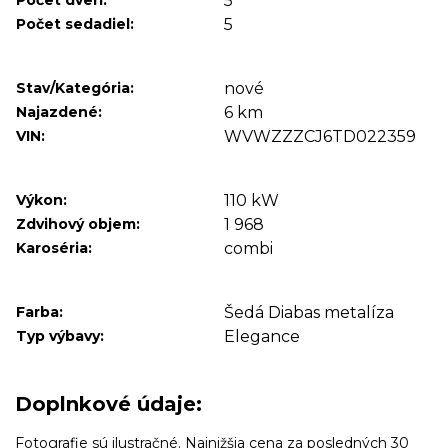
Počet dverí:
5
Počet sedadiel:
5
Stav/Kategória:
nové
Najazdené:
6 km
VIN:
WVWZZZCJ6TD022359
Výkon:
110 kW
Zdvihový objem:
1 968
Karoséria:
combi
Farba:
Šedá Diabas metalíza
Typ výbavy:
Elegance
Doplnkové údaje:
Fotografie sú ilustračné. Najnižšia cena za posledných 30