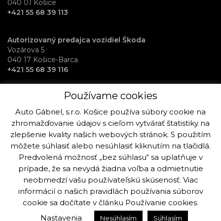
040 01 Košice
+421 55 68 39 113
Autorizovaný predajca vozidiel Škoda
Vozárova 5
040 17 Košice-Barca
+421 55 68 39 116
Používame cookies
RentAuto požičovňa vozidiel
Osloboditeľov 70
Auto Gábriel, s.r.o. Košice používa súbory cookie na
040 17 Košice-Barca
zhromažďovanie údajov s cieľom vytvárať štatistiky na
+421 915 992 864
zlepšenie kvality našich webových stránok. S použitím
môžete súhlasiť alebo nesúhlasiť kliknutím na tlačidlá.
Predvolená možnosť „bez súhlasu“ sa uplatňuje v
prípade, že sa nevydá žiadna voľba a odmietnutie
neobmedzí vašu používateľskú skúsenosť. Viac
Copyright © Auto Gabriel, s.r.o. Košice 2019 - 2025. Všetky práva k
stránke a fotografiám sú vyhradené viac info.
informácií o našich pravidlách používania súborov
cookie sa dočítate v článku
Používanie cookies
.
Vytvorilo:
Ogilvy Košice
Nastavenia
Nesúhlasím
Súhlasím