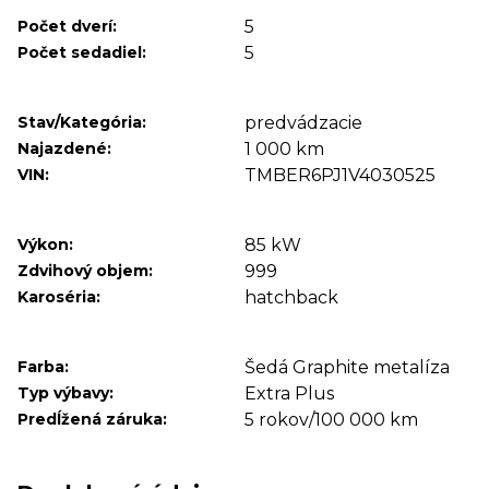
Počet dverí:
5
Počet sedadiel:
5
Stav/Kategória:
predvádzacie
Najazdené:
1 000 km
VIN:
TMBER6PJ1V4030525
Výkon:
85 kW
Zdvihový objem:
999
Karoséria:
hatchback
Farba:
Šedá Graphite metalíza
Typ výbavy:
Extra Plus
Predĺžená záruka:
5 rokov/100 000 km