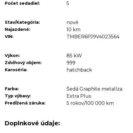
Počet sedadiel:
5
Stav/Kategória:
nové
Najazdené:
10 km
VIN:
TMBER6PJ9V4023564
Výkon:
85 kW
Zdvihový objem:
999
Karoséria:
hatchback
Farba:
Šedá Graphite metalíza
Typ výbavy:
Extra Plus
Predĺžená záruka:
5 rokov/100 000 km
Doplnkové údaje: