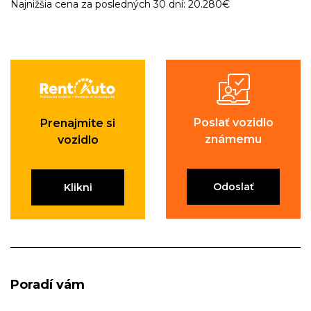
Najnižšia cena za posledných 30 dní: 20.280€
Poslať vozidlo
Prenajmite si
známemu
vozidlo
Odoslať
Klikni
Poradí vám