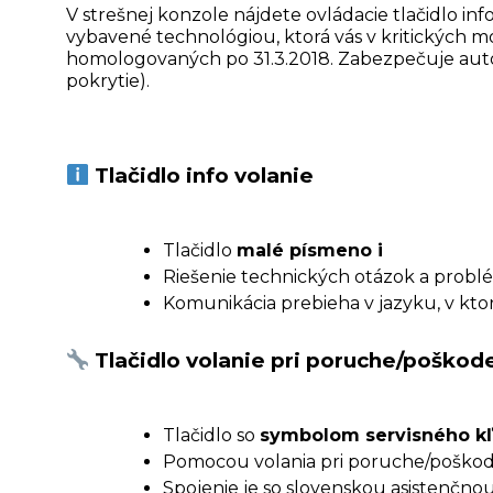
V strešnej konzole nájdete ovládacie tlačidlo inf
vybavené technológiou, ktorá vás v kritických 
homologovaných po 31.3.2018. Zabezpečuje automa
pokrytie).
Tlačidlo info volanie
Tlačidlo
malé písmeno i
Riešenie technických otázok a probl
Komunikácia prebieha v jazyku, v kto
Tlačidlo volanie pri poruche/poškode
Tlačidlo so
symbolom servisného k
Pomocou volania pri poruche/poškod
Spojenie je so slovenskou asistenčno