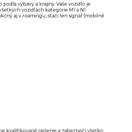
 podľa výbavy a krajiny. Vaše vozidlo je
šetkých vozidlách kategórie M1 a N1
čný aj v roamingu, stačí len signál (mobilné
e kvalifikované riešenie a zabezpečí všetko