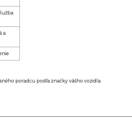
služba
á a
enie
isného poradcu podľa značky vášho vozidla.