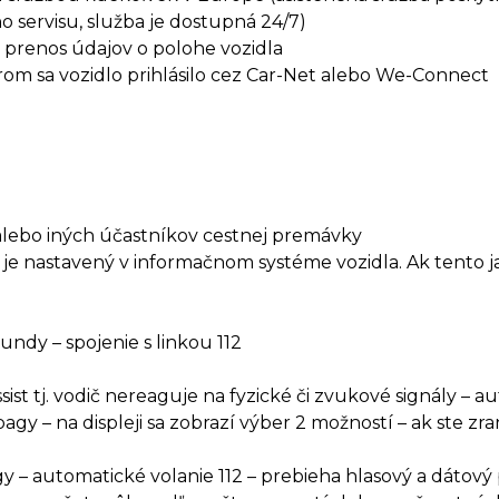
servisu, služba je dostupná 24/7)
 prenos údajov o polohe vozidla
rom sa vozidlo prihlásilo cez Car-Net alebo We-Connect
 alebo iných účastníkov cestnej premávky
 je nastavený v informačnom systéme vozidla. Ak tento ja
undy – spojenie s linkou 112
st tj. vodič nereaguje na fyzické či zvukové signály – a
agy – na displeji sa zobrazí výber 2 možností – ak ste zran
agy – automatické volanie 112 – prebieha hlasový a dátov