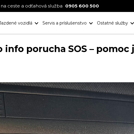
na ceste a odťahová služba
0905 600 500
Jazdené vozidlá
Servis a príslušenstvo
Ostatné služby
Nové projekt
Ocenenia
lo info porucha SOS – pomoc 