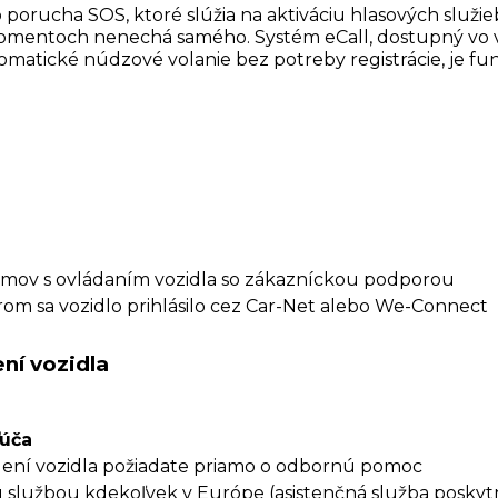
o porucha SOS, ktoré slúžia na aktiváciu hlasových služieb
momentoch nenechá samého. Systém eCall, dostupný vo v
tické núdzové volanie bez potreby registrácie, je funk
émov s ovládaním vozidla so zákazníckou podporou
rom sa vozidlo prihlásilo cez Car-Net alebo We-Connect
ní vozidla
ľúča
ení vozidla požiadate priamo o odbornú pomoc
u službou kdekoľvek v Európe (asistenčná služba poskytn