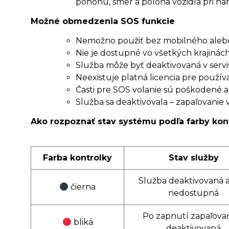
pohonu, smer a poloha vozidla pri n
Možné obmedzenia SOS funkcie
Nemožno použiť bez mobilného aleb
Nie je dostupné vo všetkých krajinác
Služba môže byť deaktivovaná v servi
Neexistuje platná licencia pre používa
Časti pre SOS volanie sú poškodené 
Služba sa deaktivovala – zapaľovanie 
Ako rozpoznať stav systému podľa farby kon
Farba kontrolky
Stav služby
Služba deaktivovaná 
č
ierna
nedostupná
Po zapnutí zapaľovan
bliká
deaktivovaná