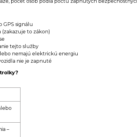
áraze, počet osôb podľa počtu zapnutých bezpečnostných
o GPS signálu
h (zakazuje to zákon)
se
nie tejto služby
alebo nemajú elektrickú energiu
vozidla nie je zapnuté
trolky?
alebo
ia –