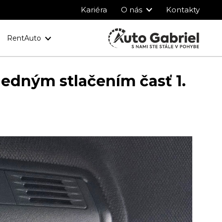
Kariéra
O nás
Kontakty
RentAuto
y
Ochrana osobných údajov
jedným stlačením časť 1.