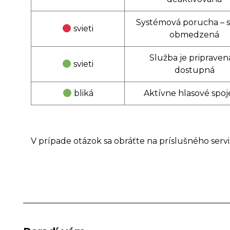
Systémová porucha – 
svieti
obmedzená
Služba je pripraven
svieti
dostupná
bliká
Aktívne hlasové spoj
V prípade otázok sa obráťte na príslušného serv