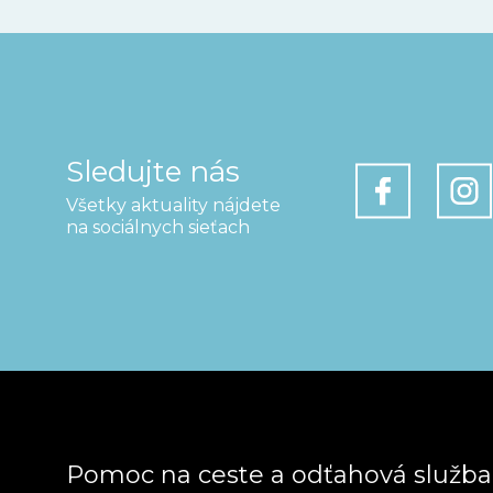
Sledujte nás
Všetky aktuality nájdete
na sociálnych sieťach
Pomoc na ceste a odťahová služb