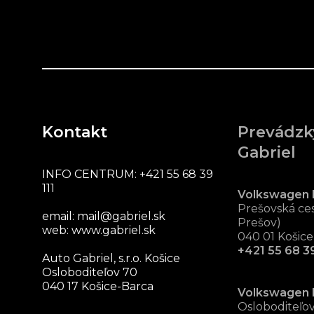
Kontakt
Prevádzk
Gabriel
INFO CENTRUM:
+421 55 68 39
111
Volkswagen 
Prešovská ces
email:
mail@gabriel.sk
Prešov)
web:
www.gabriel.sk
040 01 Košice
+421 55 68 39
Auto Gabriel, s.r.o. Košice
Osloboditeľov 70
040 17 Košice-Barca
Volkswagen 
Osloboditeľo