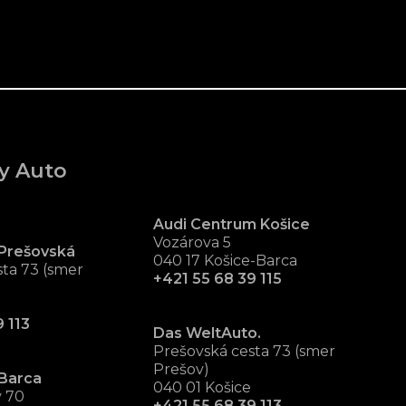
y Auto
Audi Centrum Košice
Vozárova 5
Prešovská
040 17 Košice-Barca
ta 73 (smer
+421 55 68 39 115
 113
Das WeltAuto.
Prešovská cesta 73 (smer
Prešov)
Barca
040 01 Košice
v 70
+421 55 68 39 113