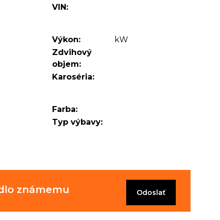
VIN:
Výkon:
kW
Zdvihový
objem:
Karoséria:
Farba:
Typ výbavy:
zidlo známemu
Odoslať