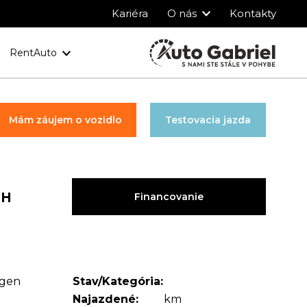
Kariéra
O nás
Kontakty
RentAuto
y
Ochrana osobných údajov
Mám záujem o vozidlo
Testovacia jazda
PH
Financovanie
agen
Stav/Kategória:
Najazdené:
km