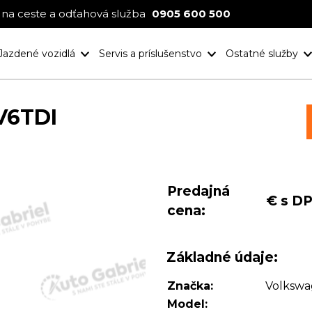
na ceste a odťahová služba
0905 600 500
Jazdené vozidlá
Servis a príslušenstvo
Ostatné služby
Nové projekt
Ocenenia
V6TDI
Predajná
€ s D
cena:
Základné údaje:
Značka:
Volksw
Model: