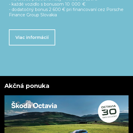
Cenové zvýhodnenie až 7 500 €
Predĺžená záruka na 5 rokov zdarma
Servisný balík Basic na 5 rokov/ 100 000 km zdarma
Viac o ponuke
Akčná ponuka