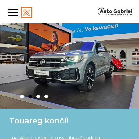
Škoda Kodiaq prináša kopec
výhod