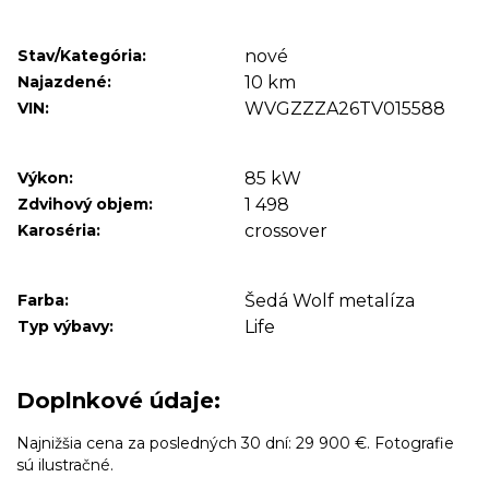
Stav/Kategória:
nové
Najazdené:
10 km
VIN:
WVGZZZA26TV015588
Výkon:
85 kW
Zdvihový objem:
1 498
Karoséria:
crossover
Farba:
Šedá Wolf metalíza
Typ výbavy:
Life
Doplnkové údaje:
Najnižšia cena za posledných 30 dní: 29 900 €. Fotografie
sú ilustračné.