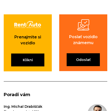
Poslať vozidlo
Prenajmite si
známemu
vozidlo
Odoslať
Klikni
Poradí vám
Ing. Michal Drabiščák