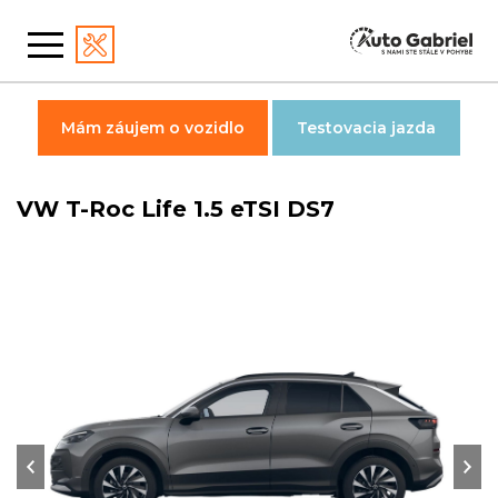
Mám záujem o vozidlo
Testovacia jazda
VW T-Roc Life 1.5 eTSI DS7