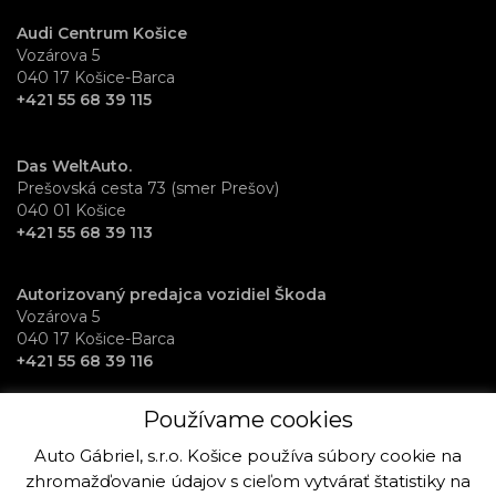
Audi Centrum Košice
Vozárova 5
040 17 Košice-Barca
+421 55 68 39 115
Das WeltAuto.
Prešovská cesta 73 (smer Prešov)
040 01 Košice
+421 55 68 39 113
Autorizovaný predajca vozidiel Škoda
Vozárova 5
040 17 Košice-Barca
+421 55 68 39 116
Používame cookies
RentAuto požičovňa vozidiel
Osloboditeľov 70
Auto Gábriel, s.r.o. Košice používa súbory cookie na
040 17 Košice-Barca
zhromažďovanie údajov s cieľom vytvárať štatistiky na
+421 915 992 864