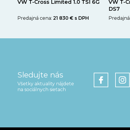
VW T-Cross Limited 1.0 TSI 6G
VW T-Cr
DS7
Predajná cena:
21 830 € s DPH
Predajná
Sledujte nás
Všetky aktuality nájdete
na sociálnych sieťach