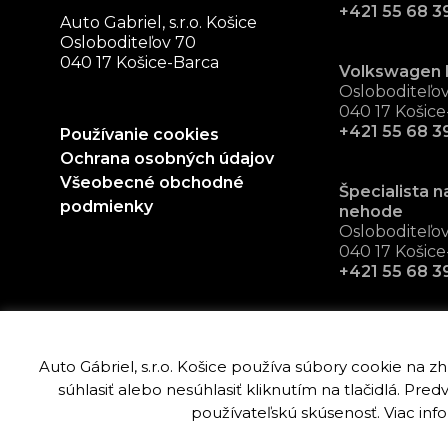
+421 55 68 39
Auto Gabriel, s.r.o. Košice
Osloboditeľov 70
040 17 Košice-Barca
Volkswagen 
Osloboditeľo
040 17 Košice
+421 55 68 3
Používanie cookies
Ochrana osobných údajov
Všeobecné obchodné
Špecialista n
podmienky
nehode
Osloboditeľo
040 17 Košice
+421 55 68 3
Auto Gábriel, s.r.o. Košice používa súbory cookie na 
súhlasiť alebo nesúhlasiť kliknutím na tlačidlá. P
Copyright © Auto Gabriel, s.r.o. Košice 2019 - 20
používateľskú skúsenosť. Viac inf
viac info.