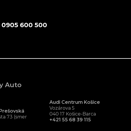
a
0905 600 500
y Auto
Audi Centrum Košice
Vozárova 5
Prešovská
040 17 Košice-Barca
ta 73 (smer
+421 55 68 39 115