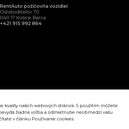
RentAuto požičovňa vozidiel
Osloboditeľov 70
040 17 Košice-Barca
+421 915 992 864
nie kvality našich webových stránok. S použitím môžete
sa nevydá žiadna voľba a odmietnutie neobmedzí vašu
Vytvorilo:
Ogilvy Košice
čítate v článku
Používanie cookies
.