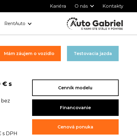
Kariéra
O nás
Kontakty
RentAuto
y
Ochrana osobných údajov
Mám záujem o vozidlo
Testovacia jazda
 € s
Cenník modelu
 bez
Financovanie
Cenová ponuka
€ s DPH