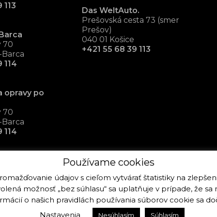
 113
Das WeltAuto.
Prešovská cesta 73 (smer
Prešov)
Barca
040 01 Košice
v 70
+421 55 68 39 113
-Barca
9 114
a opravy po
v 70
-Barca
9 114
Používame cookies
zhromažďovanie údajov s cieľom vytvárať štatistiky na zlepše
redvolená možnosť „bez súhlasu“ sa uplatňuje v prípade, že 
25. Všetky práva k stránke a fotografiám sú vyhradené
ormácií o našich pravidlách používania súborov cookie sa do
Nastavenia
Nesúhlasím
Súhlasím