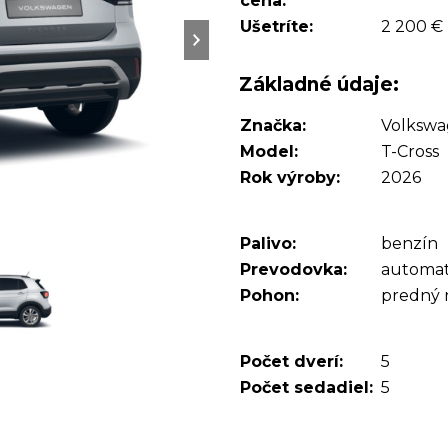
cena:
Ušetríte:
2 200 €
Základné údaje:
Značka:
Volksw
Model:
T-Cross
Rok výroby:
2026
Palivo:
benzín
Prevodovka:
automat
Pohon:
predný
Počet dverí:
5
Počet sedadiel:
5