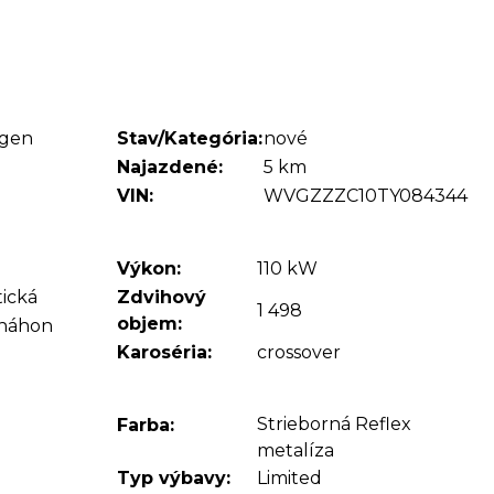
agen
Stav/Kategória:
nové
Najazdené:
5 km
VIN:
WVGZZZC10TY084344
Výkon:
110 kW
ická
Zdvihový
1 498
objem:
 náhon
Karoséria:
crossover
Strieborná Reflex
Farba:
metalíza
Typ výbavy:
Limited