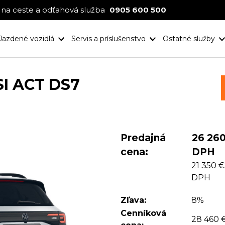
na ceste a odťahová služba
0905 600 500
Jazdené vozidlá
Servis a príslušenstvo
Ostatné služby
Nové projekt
Ocenenia
SI ACT DS7
Predajná
26 260
cena:
DPH
21 350 €
DPH
Zľava:
8%
Cenníková
28 460 