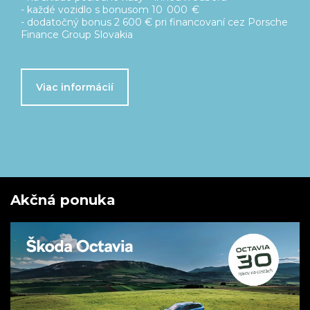
Cenové zvýhodnenie až 7 500 €
Predĺžená záruka na 5 rokov zdarma
Servisný balík Basic na 5 rokov/ 100 000 km zdarma
Viac o ponuke
Akčná ponuka