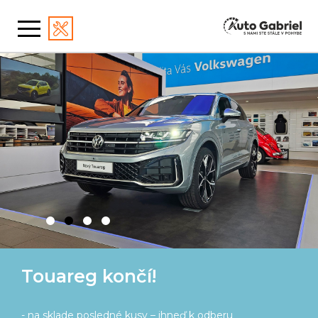
Škoda Kodiaq prináša kopec
výhod