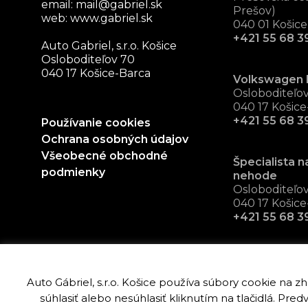
email:
mail@gabriel.sk
Prešov)
web:
www.gabriel.sk
040 01 Košice
+421 55 68 39
Auto Gabriel, s.r.o. Košice
Osloboditeľov 70
040 17 Košice-Barca
Volkswagen 
Osloboditeľo
040 17 Košice
+421 55 68 3
Používanie cookies
Ochrana osobných údajov
Všeobecné obchodné
Špecialista n
podmienky
nehode
Osloboditeľo
040 17 Košice
+421 55 68 3
Auto Gábriel, s.r.o. Košice používa súbory cookie na 
súhlasiť alebo nesúhlasiť kliknutím na tlačidlá. P
Copyright © Auto Gabriel, s.r.o. Košice 2019 - 20