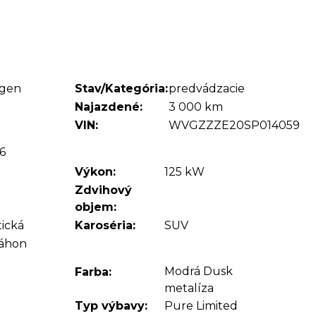
agen
Stav/Kategória:
predvádzacie
Najazdené:
3 000 km
VIN:
WVGZZZE20SP014059
6
Výkon:
125 kW
Zdvihový
objem:
ická
Karoséria:
SUV
áhon
Modrá Dusk
Farba:
metalíza
Typ výbavy:
Pure Limited