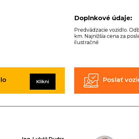
Doplnkové údaje:
Predvádzacie vozidlo. Od
km. Najnižšia cena za posl
ilustračné
lo
Poslať vo
Klikni