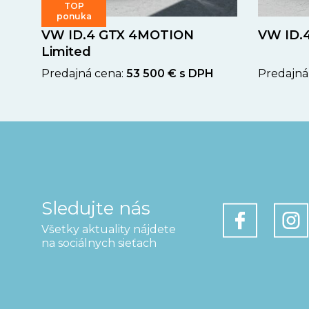
TOP
ponuka
VW ID.4 GTX 4MOTION
VW ID.
Limited
Predajná cena:
53 500 € s DPH
Predajná
Sledujte nás
Všetky aktuality nájdete
na sociálnych sieťach