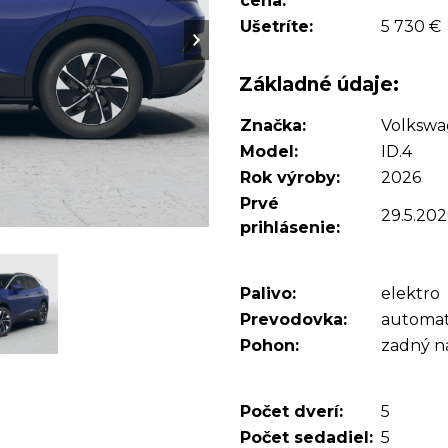
cena:
Ušetríte:
5 730 €
Základné údaje:
Značka:
Volksw
Model:
ID.4
Rok výroby:
2026
Prvé
29.5.202
prihlásenie:
Palivo:
elektro
Prevodovka:
automat
Pohon:
zadný n
Počet dverí:
5
Počet sedadiel:
5