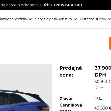
na ceste a odťahová služba
0905 600 500
Jazdené vozidlá
Servis a príslušenstvo
Ostatné služby
Nové projekt
Ocenenia
Predajná
37 900
cena:
DPH
30 813 
DPH
Zľava:
13%
Cenníková
43 630 