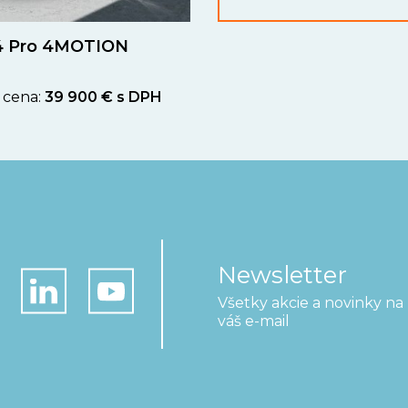
4 Pro 4MOTION
 cena:
39 900 € s DPH
Newsletter
Všetky akcie a novinky na
váš e-mail