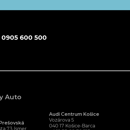
a
0905 600 500
y Auto
Audi Centrum Košice
Vozárova 5
Prešovská
040 17 Košice-Barca
ta 73 (smer