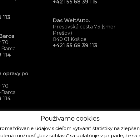
+421 55 68 39 115
 113
Das WeltAuto.
Prešovská cesta 73 (smer
Prešov)
Barca
040 01 Košice
v 70
+421 55 68 39 113
-Barca
9 114
a opravy po
v 70
-Barca
9 114
Používame cookies
zhromažďovanie údajov s cieľom vytvárať štatistiky na zlepše
redvolená možnosť „bez súhlasu“ sa uplatňuje v prípade, že 
25. Všetky práva k stránke a fotografiám sú vyhradené