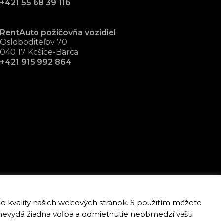
+421 55 68 39 116
RentAuto požičovňa vozidiel
Osloboditeľov 70
040 17 Košice-Barca
+421 915 992 864
nie kvality našich webových stránok. S použitím môžete
sa nevydá žiadna voľba a odmietnutie neobmedzí vašu
Vytvorilo:
Ogilvy Košice