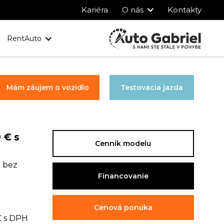
Kariéra
O nás
Kontakty
RentAuto
y
Ochrana osobných údajov
Mám záujem o vozidlo
Testovacia jazda
 € s
Cenník modelu
€ bez
Financovanie
Cenová ponuka
€ s DPH