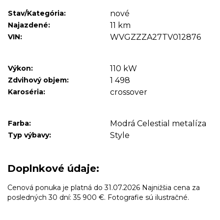
Stav/Kategória:
nové
Najazdené:
11 km
VIN:
WVGZZZA27TV012876
Výkon:
110 kW
Zdvihový objem:
1 498
Karoséria:
crossover
Farba:
Modrá Celestial metalíza
Typ výbavy:
Style
Doplnkové údaje:
Cenová ponuka je platná do 31.07.2026 Najnižšia cena za
posledných 30 dní: 35 900 €. Fotografie sú ilustračné.