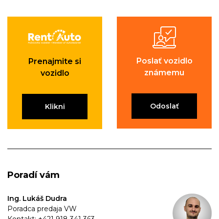
Poslať vozidlo
Prenajmite si
známemu
vozidlo
Odoslať
Klikni
Poradí vám
Ing. Lukáš Dudra
Poradca predaja VW