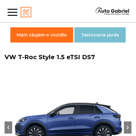
Mám záujem o vozidlo
Testovacia jazda
VW T-Roc Style 1.5 eTSI DS7