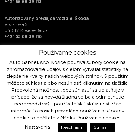
+421 55 68 39 113
Autorizovaný predajca vozidiel Škoda
Vozárova 5
040 17 Košice-Barca
+421 55 68 39 116
Používame cookies
RentAuto požičovňa vozidiel
Osloboditeľov 70
Auto Gábriel, s.r.o. Košice používa súbory cookie na
040 17 Košice-Barca
zhromažďovanie údajov s cieľom vytvárať štatistiky na
+421 915 992 864
zlepšenie kvality našich webových stránok. S použitím
môžete súhlasiť alebo nesúhlasiť kliknutím na tlačidlá.
Predvolená možnosť „bez súhlasu“ sa uplatňuje v
prípade, že sa nevydá žiadna voľba a odmietnutie
neobmedzí vašu používateľskú skúsenosť. Viac
Copyright © Auto Gabriel, s.r.o. Košice 2019 - 2025. Všetky práva k
stránke a fotografiám sú vyhradené viac info.
informácií o našich pravidlách používania súborov
cookie sa dočítate v článku
Používanie cookies
.
Vytvorilo:
Ogilvy Košice
Nastavenia
Nesúhlasím
Súhlasím