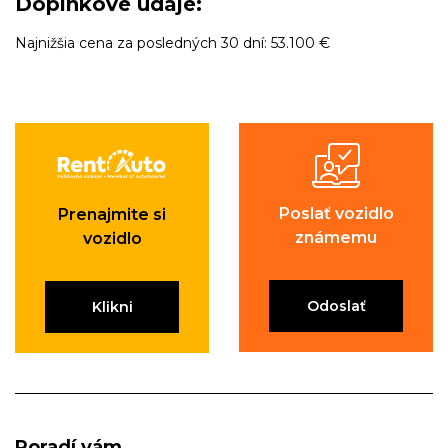
Doplnkové údaje:
Najnižšia cena za posledných 30 dní: 53.100 €
Poslať vozidlo
Prenajmite si
známemu
vozidlo
Odoslať
Klikni
Poradí vám