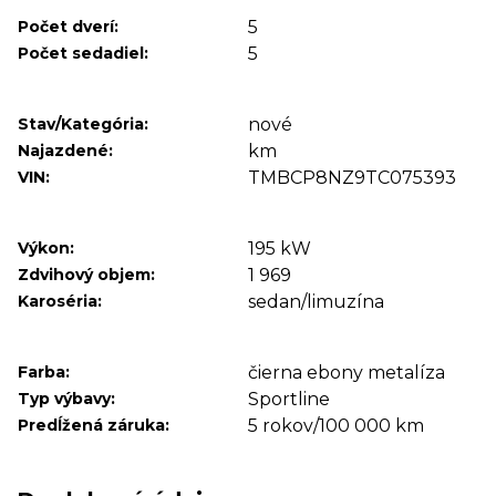
Počet dverí:
5
Počet sedadiel:
5
Stav/Kategória:
nové
Najazdené:
km
VIN:
TMBCP8NZ9TC075393
Výkon:
195 kW
Zdvihový objem:
1 969
Karoséria:
sedan/limuzína
Farba:
čierna ebony metalíza
Typ výbavy:
Sportline
Predĺžená záruka:
5 rokov/100 000 km