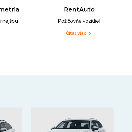
RentAuto
metria
Požičovňa vozidiel
rnejšou
Čítať viac