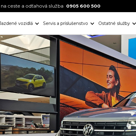
na ceste a odťahová služba
0905 600 500
Jazdené vozidlá
Servis a príslušenstvo
Ostatné služby
Nové projekt
Ocenenia