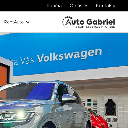
Kariéra
O nás
Kontakty
RentAuto
y
Ochrana osobných údajov