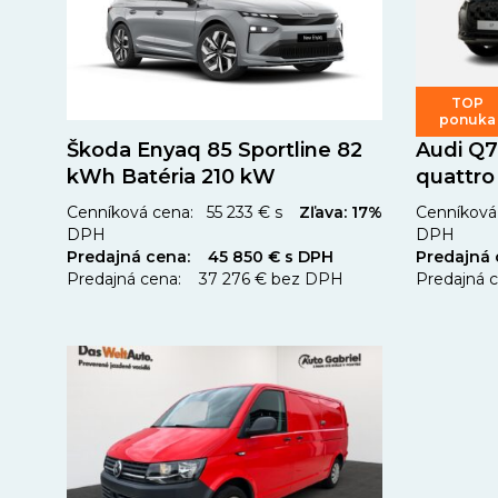
TOP
ponuka
Škoda Enyaq 85 Sportline 82
Audi Q7
kWh Batéria 210 kW
quattro
Cenníková cena: 55 233 € s
Zľava: 17%
Cenníková 
DPH
DPH
Predajná cena: 45 850 € s DPH
Predajná
Predajná cena: 37 276 € bez DPH
Predajná 