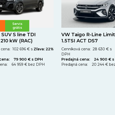
Servis
grátis
 SUV S line TDI
VW Taigo R-Line Limi
 210 kW (RAC)
1.5TSI ACT DS7
cena: 102 696 € s
Zľava: 22%
Cenníková cena: 28 630 € s
DPH
 cena: 79 900 € s DPH
Predajná cena: 24 900 € s
cena: 64 959 € bez DPH
Predajná cena: 20 244 € b