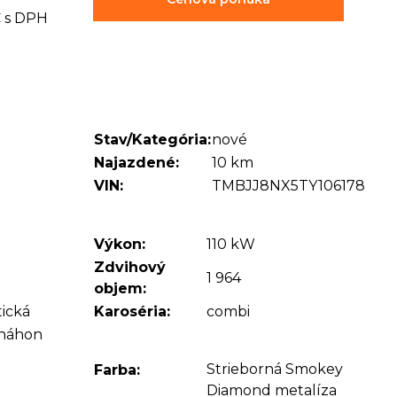
€ s DPH
Stav/Kategória:
nové
Najazdené:
10 km
VIN:
TMBJJ8NX5TY106178
Výkon:
110 kW
Zdvihový
1 964
objem:
ická
Karoséria:
combi
 náhon
Strieborná Smokey
Farba:
Diamond metalíza