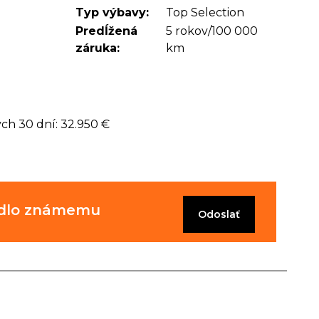
Typ výbavy:
Top Selection
Predĺžená
5 rokov/100 000
záruka:
km
ých 30 dní: 32.950 €
zidlo známemu
Odoslať