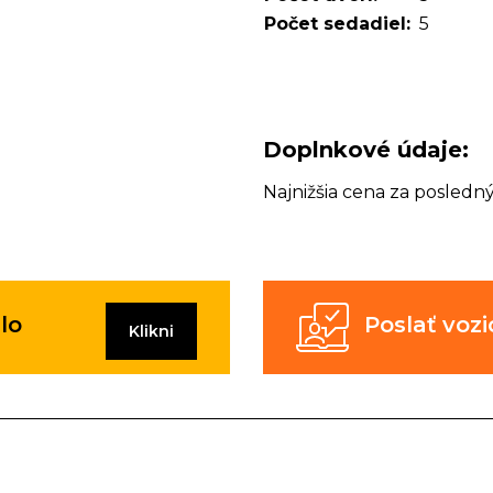
Počet sedadiel:
5
Doplnkové údaje:
Najnižšia cena za posledn
lo
Poslať vo
Klikni