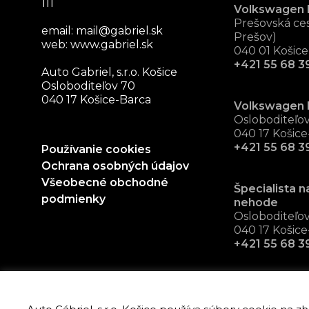
111
Volkswagen 
Prešovská ces
email:
mail@gabriel.sk
Prešov)
web:
www.gabriel.sk
040 01 Košice
+421 55 68 39
Auto Gabriel, s.r.o. Košice
Osloboditeľov 70
040 17 Košice-Barca
Volkswagen 
Osloboditeľo
040 17 Košice
+421 55 68 3
Používanie cookies
Ochrana osobných údajov
Všeobecné obchodné
Špecialista n
podmienky
nehode
Osloboditeľo
040 17 Košice
+421 55 68 3