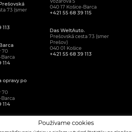
Vozárova 5
Prešovská
040 17 Košice-Barca
ta 73 (smer
+421 55 68 39 115
 113
Das WeltAuto.
Prešovská cesta 73 (smer
Prešov)
Barca
040 01 Košice
v 70
+421 55 68 39 113
-Barca
9 114
a opravy po
v 70
-Barca
9 114
Používame cookies