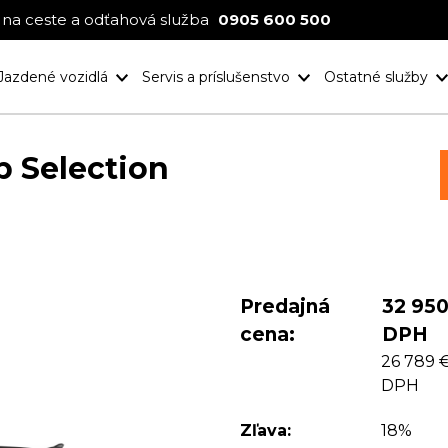
na ceste a odťahová služba
0905 600 500
Jazdené vozidlá
Servis a príslušenstvo
Ostatné služby
Nové projekt
Ocenenia
p Selection
Predajná
32 950
cena:
DPH
26 789 
DPH
Zľava:
18%