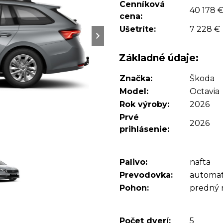
Cenníková
40 178 
cena:
Ušetríte:
7 228 €
Základné údaje:
Značka:
Škoda
Model:
Octavia
Rok výroby:
2026
Prvé
2026
prihlásenie:
Palivo:
nafta
Prevodovka:
automat
Pohon:
predný
Počet dverí:
5