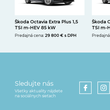
Škoda Octavia Extra Plus 1,5
Škoda O
TSI m-HEV 85 kW
TSI m-H
Predajná cena:
29 800 € s DPH
Predajná
Sledujte nás
Všetky aktuality nájdete
na sociálnych sieťach