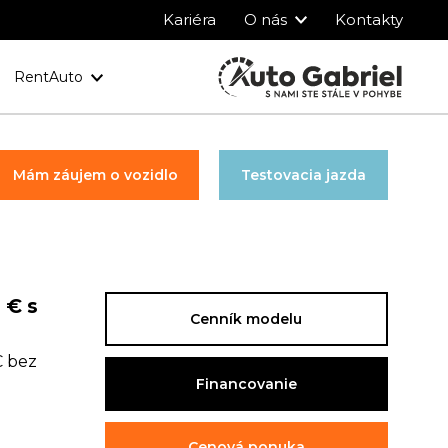
Kariéra
O nás
Kontakty
RentAuto
y
Ochrana osobných údajov
Mám záujem o vozidlo
Testovacia jazda
 € s
Cenník modelu
€ bez
Financovanie
Cenová ponuka