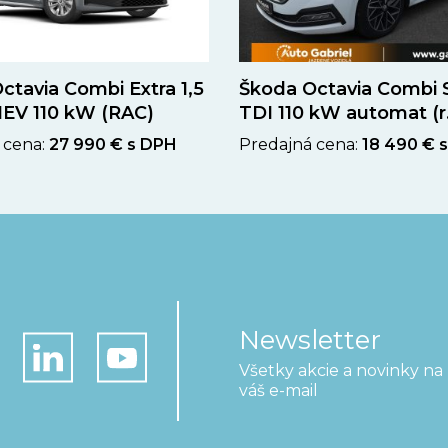
ctavia Combi Extra 1,5
Škoda Octavia Combi S
EV 110 kW (RAC)
TDI 110 kW automat (r.
 cena:
27 990 € s DPH
Predajná cena:
18 490 € 
Newsletter
Všetky akcie a novinky na
váš e-mail