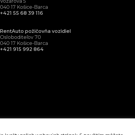
Vozárova 5
040 17 Košice-Barca
+421 55 68 39 116
RentAuto požičovňa vozidiel
Osloboditeľov 70
040 17 Košice-Barca
+421 915 992 864