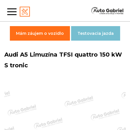
Mám záujem o vozidlo
Testovacia jazda
Audi A5 Limuzína TFSI quattro 150 kW
S tronic