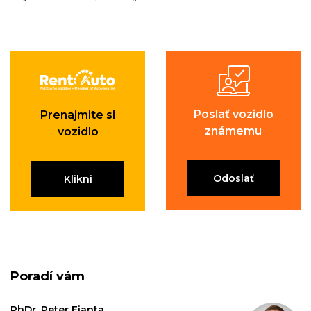
Poslať vozidlo
Prenajmite si
známemu
vozidlo
Odoslať
Klikni
Poradí vám
PhDr. Peter Fianta