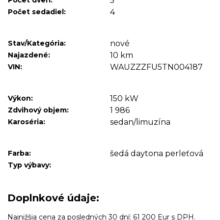
Počet dverí:
5
Počet sedadiel:
4
Stav/Kategória:
nové
Najazdené:
10 km
VIN:
WAUZZZFU5TN004187
Výkon:
150 kW
Zdvihový objem:
1 986
Karoséria:
sedan/limuzína
Farba:
šedá daytona perleťová
Typ výbavy:
Doplnkové údaje:
Najnižšia cena za posledných 30 dní: 61 200 Eur s DPH.