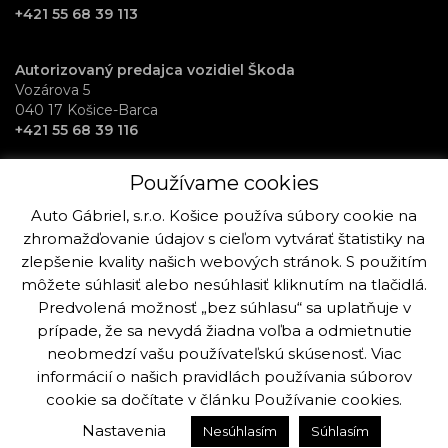
+421 55 68 39 113
Autorizovaný predajca vozidiel Škoda
Vozárova 5
040 17 Košice-Barca
+421 55 68 39 116
Používame cookies
RentAuto požičovňa vozidiel
Osloboditeľov 70
Auto Gábriel, s.r.o. Košice používa súbory cookie na
040 17 Košice-Barca
zhromažďovanie údajov s cieľom vytvárať štatistiky na
+421 915 992 864
zlepšenie kvality našich webových stránok. S použitím
môžete súhlasiť alebo nesúhlasiť kliknutím na tlačidlá.
Predvolená možnosť „bez súhlasu“ sa uplatňuje v
prípade, že sa nevydá žiadna voľba a odmietnutie
neobmedzí vašu používateľskú skúsenosť. Viac
Copyright © Auto Gabriel, s.r.o. Košice 2019 - 2025. Všetky práva k
stránke a fotografiám sú vyhradené viac info.
informácií o našich pravidlách používania súborov
cookie sa dočítate v článku
Používanie cookies
.
Vytvorilo:
Ogilvy Košice
Nastavenia
Nesúhlasím
Súhlasím