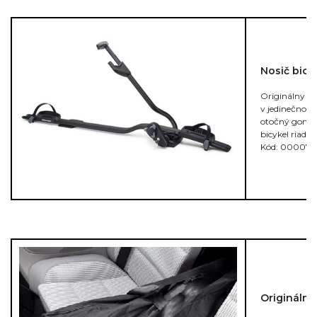
Nosič bicy
Originálny no
v jedinečnom 
otočný gombí
bicykel riadn
Kód: 000071
Originálna