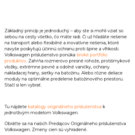
Základný princíp je jednoduchý – aby ste si mohli vziať so
sebou na cesty všetko, čo máte radi. Či už hľadáte riešenie
na transport alebo flexibilné a inovatívne riešenia, ktoré
navyše poskytujú účinnú ochranu proti špine a vlhkosti.
Volkswagen príslušenstvo ponúka
široké portfólio
produktov
. Zahŕňa rozmerovo presné rohože, protišmykové
vložky, extrémne pevné a odolné vaničky, ochrany
nakladacej hrany, sieťky na batožinu. Alebo rôzne deliace
moduly na optimálne predelenie batožinového priestoru.
Stačí si len vybrať.
Tu nájdete
katalógy originálneho príslušenstva
k
jednotlivým modelom Volkswagen.
Obráťte sa na našich Predajcov Originálneho príslušenstva
Volkswagen. Zmeny cien sú vyhradené.