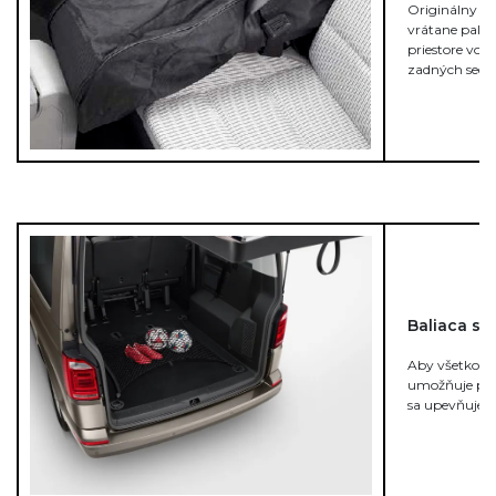
Originálny va
vrátane palíc
priestore vo
zadných seda
Baliaca sie
Aby všetko zo
umožňuje pre
sa upevňuje 