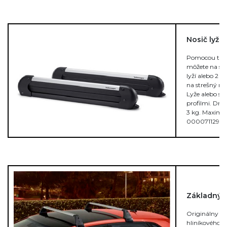
Nosič lyží
Pomocou toht
môžete na str
lyží alebo 2
na strešný n
Lyže alebo 
profilmi. Drži
3 kg. Maximál
000071129M
Základný n
Originálny pr
hliníkového p