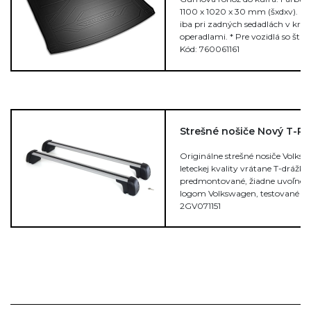
1100 x 1020 x 30 mm (šxdxv). P
iba pri zadných sedadlách v kra
operadlami. * Pre vozidlá so št
Kód: 760061161
Strešné nošiče Nový T-R
Originálne strešné nosiče Volksw
leteckej kvality vrátane T-drážk
predmontované, žiadne uvoľnené 
logom Volkswagen, testované pod
2GV071151