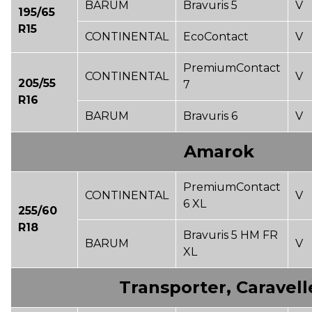
BARUM
Bravuris 5
V
195/65
R15
CONTINENTAL
EcoContact
V
PremiumContact
CONTINENTAL
V
205/55
7
R16
BARUM
Bravuris 6
V
Amarok
PremiumContact
CONTINENTAL
V
6 XL
255/60
R18
Bravuris 5 HM FR
BARUM
V
XL
Transporter, Caravell