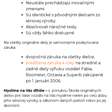
Neustále prechádzajú inovačnými
zmenami.
Sú identické s pôvodnými dielcami zo
sériovej výroby.
Absolvovali náročné testy.
Sú vždy ľahko dostupné
Na všetky originálne diely je samozrejme poskytovaná
záruka:
dvojročná záruka na všetky dielce,
predĺžená záruka 4 roky
na stredné a
zadné diely výfuku vozidiel Fabia,
Roomster, Octavia a Superb zakúpené
po 1. januári 2006.
Myslíme na Vás dlhšie –
s ponukou Škoda originálnych
dielov pre Vaše vozidlo na Vás myslíme nielen po celú dobu
jeho sériovej výroby a zákonom daných piatich rokov po jej
skončení.