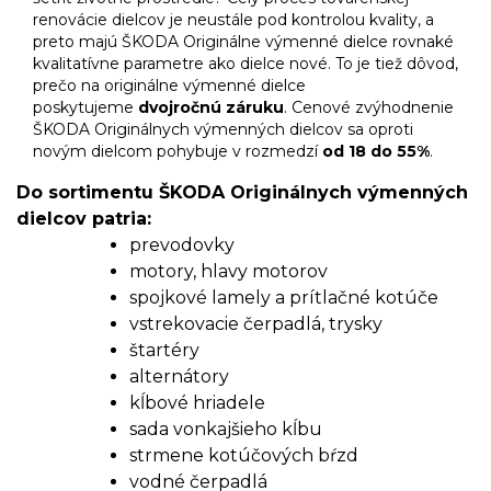
renovácie dielcov je neustále pod kontrolou kvality, a
preto majú ŠKODA Originálne výmenné dielce rovnaké
kvalitatívne parametre ako dielce nové. To je tiež dôvod,
prečo na originálne výmenné dielce
poskytujeme
dvojročnú záruku
. Cenové zvýhodnenie
ŠKODA Originálnych výmenných dielcov sa oproti
novým dielcom pohybuje v rozmedzí
od 18 do 55%
.
Do sortimentu ŠKODA Originálnych výmenných
dielcov patria:
prevodovky
motory, hlavy motorov
spojkové lamely a prítlačné kotúče
vstrekovacie čerpadlá, trysky
štartéry
alternátory
kĺbové hriadele
sada vonkajšieho kĺbu
strmene kotúčových bŕzd
vodné čerpadlá