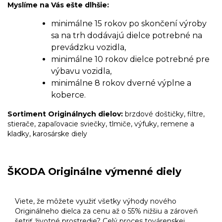
Myslíme na Vás ešte dlhšie:
minimálne 15 rokov po skončení výroby
sa na trh dodávajú dielce potrebné na
prevádzku vozidla,
minimálne 10 rokov dielce potrebné pre
výbavu vozidla,
minimálne 8 rokov dverné výplne a
koberce.
Sortiment Originálnych dielov:
brzdové doštičky, filtre,
stierače, zapaľovacie sviečky, tlmiče, výfuky, remene a
kladky, karosárske diely
ŠKODA Originálne výmenné diely
Viete, že môžete využiť všetky výhody nového
Originálneho dielca za cenu až o 55% nižšiu a zároveň
šetriť životné prostredie? Celý proces továrenskej