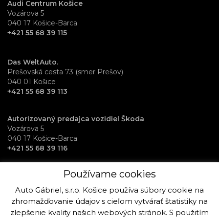
Audi Centrum Košice
Vozárova 5
040 17 Košice-Barca
+421 55 68 39 115
Das WeltAuto.
Prešovská cesta 73 (smer Prešov)
040 01 Košice
+421 55 68 39 113
Autorizovaný predajca vozidiel Škoda
Vozárova 5
040 17 Košice-Barca
+421 55 68 39 116
Používame cookies
RentAuto požičovňa vozidiel
Osloboditeľov 70
Auto Gábriel, s.r.o. Košice používa súbory cookie na
040 17 Košice-Barca
zhromažďovanie údajov s cieľom vytvárať štatistiky na
+421 915 992 864
zlepšenie kvality našich webových stránok. S použitím