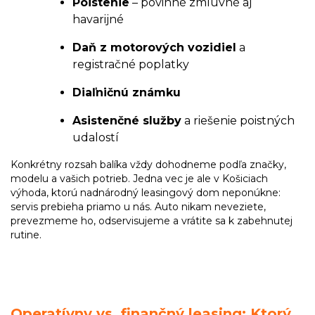
Poistenie
– povinné zmluvné aj
havarijné
Daň z motorových vozidiel
a
registračné poplatky
Diaľničnú známku
Asistenčné služby
a riešenie poistných
udalostí
Konkrétny rozsah balíka vždy dohodneme podľa značky,
modelu a vašich potrieb. Jedna vec je ale v Košiciach
výhoda, ktorú nadnárodný leasingový dom neponúkne:
servis prebieha priamo u nás. Auto nikam neveziete,
prevezmeme ho, odservisujeme a vrátite sa k zabehnutej
rutine.
Operatívny vs. finančný leasing: Ktorý