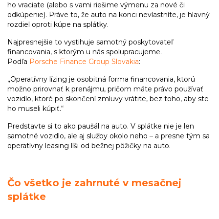
ho vraciate (alebo s vami riešime výmenu za nové či
odkúpenie). Práve to, že auto na konci nevlastníte, je hlavný
rozdiel oproti kúpe na splátky.
Najpresnejšie to vystihuje samotný poskytovateľ
financovania, s ktorým u nás spolupracujeme.
Podľa
Porsche Finance Group Slovakia
:
„Operatívny lízing je osobitná forma financovania, ktorú
možno prirovnať k prenájmu, pričom máte právo používať
vozidlo, ktoré po skončení zmluvy vrátite, bez toho, aby ste
ho museli kúpiť.“
Predstavte si to ako paušál na auto. V splátke nie je len
samotné vozidlo, ale aj služby okolo neho – a presne tým sa
operatívny leasing líši od bežnej pôžičky na auto.
Čo všetko je zahrnuté v mesačnej
splátke