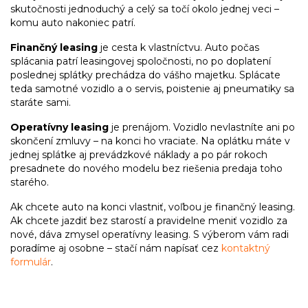
skutočnosti jednoduchý a celý sa točí okolo jednej veci –
komu auto nakoniec patrí.
Finančný leasing
je cesta k vlastníctvu. Auto počas
splácania patrí leasingovej spoločnosti, no po doplatení
poslednej splátky prechádza do vášho majetku. Splácate
teda samotné vozidlo a o servis, poistenie aj pneumatiky sa
staráte sami.
Operatívny leasing
je prenájom. Vozidlo nevlastníte ani po
skončení zmluvy – na konci ho vraciate. Na oplátku máte v
jednej splátke aj prevádzkové náklady a po pár rokoch
presadnete do nového modelu bez riešenia predaja toho
starého.
Ak chcete auto na konci vlastniť, voľbou je finančný leasing.
Ak chcete jazdiť bez starostí a pravidelne meniť vozidlo za
nové, dáva zmysel operatívny leasing. S výberom vám radi
poradíme aj osobne – stačí nám napísať cez
kontaktný
formulár
.