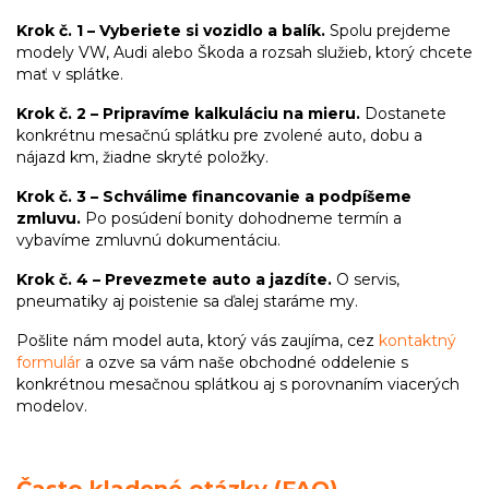
Krok č. 1 – Vyberiete si vozidlo a balík.
Spolu prejdeme
modely VW, Audi alebo Škoda a rozsah služieb, ktorý chcete
mať v splátke.
Krok č. 2 – Pripravíme kalkuláciu na mieru.
Dostanete
konkrétnu mesačnú splátku pre zvolené auto, dobu a
nájazd km, žiadne skryté položky.
Krok č. 3 – Schválime financovanie a podpíšeme
zmluvu.
Po posúdení bonity dohodneme termín a
vybavíme zmluvnú dokumentáciu.
Krok č. 4 – Prevezmete auto a jazdíte.
O servis,
pneumatiky aj poistenie sa ďalej staráme my.
Pošlite nám model auta, ktorý vás zaujíma, cez
kontaktný
formulár
a ozve sa vám naše obchodné oddelenie s
konkrétnou mesačnou splátkou aj s porovnaním viacerých
modelov.
Často kladené otázky (FAQ)