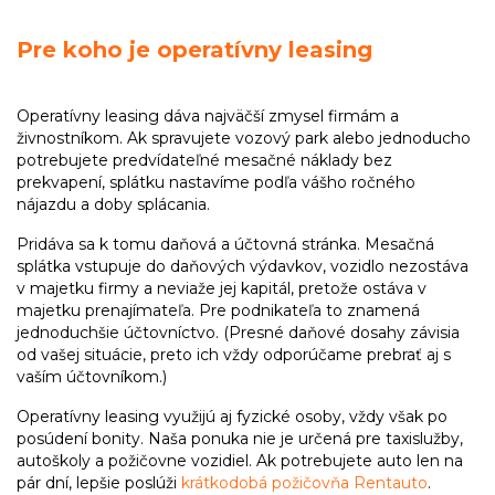
Pre koho je operatívny leasing
Operatívny leasing dáva najväčší zmysel firmám a
živnostníkom. Ak spravujete vozový park alebo jednoducho
potrebujete predvídateľné mesačné náklady bez
prekvapení, splátku nastavíme podľa vášho ročného
nájazdu a doby splácania.
Pridáva sa k tomu daňová a účtovná stránka. Mesačná
splátka vstupuje do daňových výdavkov, vozidlo nezostáva
v majetku firmy a neviaže jej kapitál, pretože ostáva v
majetku prenajímateľa. Pre podnikateľa to znamená
jednoduchšie účtovníctvo. (Presné daňové dosahy závisia
od vašej situácie, preto ich vždy odporúčame prebrať aj s
vaším účtovníkom.)
Operatívny leasing využijú aj fyzické osoby, vždy však po
posúdení bonity. Naša ponuka nie je určená pre taxislužby,
autoškoly a požičovne vozidiel. Ak potrebujete auto len na
pár dní, lepšie poslúži
krátkodobá požičovňa Rentauto
.