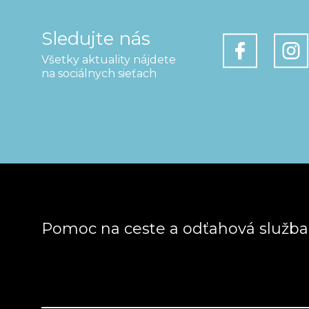
Sledujte nás
Všetky aktuality nájdete
na sociálnych sieťach
Pomoc na ceste a odťahová služb