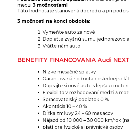
medzi
3 možnosťami
.
Táto hodnota je stanovená dopredu a pri podpise
3 možnosti na konci obdobia:
Vymeňte auto za nové
Doplaťte zvyšnú sumu jednorazovo al
Vráťte nám auto
BENEFITY FINANCOVANIA Audi NEX
Nízke mesačné splátky
Garantovaná hodnota poslednej splá
Doprajte si nové auto s lepšou motor
Flexibilita v rozhodovaní medzi 3 m
Spracovateľský poplatok 0 %
Akontácia 10 – 40 %
Dĺžka zmluvy 24 – 60 mesiacov
Nájazd od 10 000 – 30 000 km/rok (n
platí pre fyzické aj právnické osoby