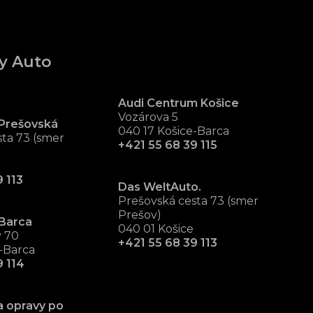
y Auto
Audi Centrum Košice
Vozárova 5
Prešovská
040 17 Košice-Barca
ta 73 (smer
+421 55 68 39 115
 113
Das WeltAuto.
Prešovská cesta 73 (smer
Prešov)
Barca
040 01 Košice
v 70
+421 55 68 39 113
-Barca
9 114
a opravy po