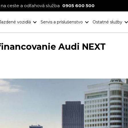
na ceste a odťahová služba
0905 600 500
Jazdené vozidlá
Servis a príslušenstvo
Ostatné služby
Nové projekt
Ocenenia
 financovanie Audi NEXT