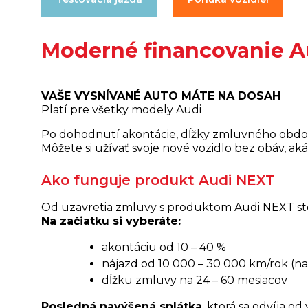
Moderné financovanie A
VAŠE VYSNÍVANÉ AUTO MÁTE NA DOSAH
Platí pre všetky modely Audi
Po dohodnutí akontácie, dĺžky zmluvného obdobi
Môžete si užívať svoje nové vozidlo bez obáv, a
Ako funguje produkt Audi NEXT
Od uzavretia zmluvy s produktom Audi NEXT ste 
Na začiatku si vyberáte:
akontáciu od 10 – 40 %
nájazd od 10 000 – 30 000 km/rok (n
dĺžku zmluvy na 24 – 60 mesiacov
Posledná navýšená splátka
, ktorá sa odvíja 