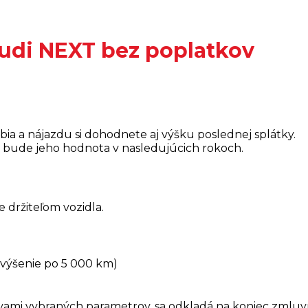
udi NEXT bez poplatkov
a a nájazdu si dohodnete aj výšku poslednej splátky.
ká bude jeho hodnota v nasledujúcich rokoch.
držiteľom vozidla.
avýšenie po 5 000 km)
od vami vybraných parametrov, sa odkladá na koniec zm