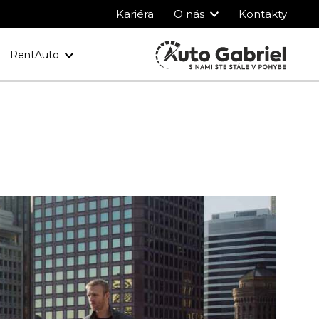
Kariéra
O nás
Kontakty
RentAuto
y
Ochrana osobných údajov