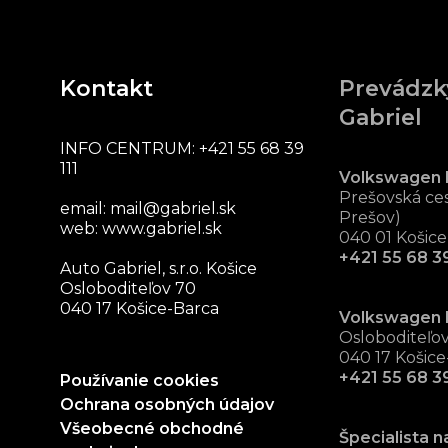
Kontakt
Prevádzk
Gabriel
INFO CENTRUM:
+421 55 68 39
111
Volkswagen 
Prešovská ces
email:
mail@gabriel.sk
Prešov)
web:
www.gabriel.sk
040 01 Košice
+421 55 68 39
Auto Gabriel, s.r.o. Košice
Osloboditeľov 70
040 17 Košice-Barca
Volkswagen 
Osloboditeľo
040 17 Košice
+421 55 68 3
Používanie cookies
Ochrana osobných údajov
Všeobecné obchodné
Špecialista n