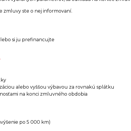
 zmluvy ste o nej informovaní.
ebo si ju prefinancujte
T
tky
izáciou alebo vyššou výbavou za rovnakú splátku
ožnosťami na konci zmluvného obdobia
avýšenie po 5 000 km)