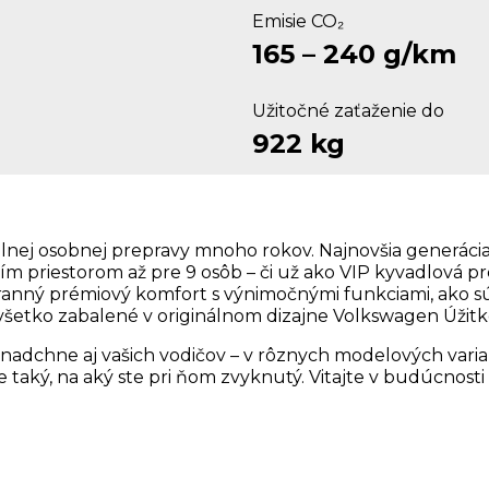
Emisie CO₂
165 – 240 g/km
Užitočné zaťaženie do
922 kg
nálnej osobnej prepravy mnoho rokov. Najnovšia generác
čším priestorom až pre 9 osôb – či už ako VIP kyvadlová 
tranný prémiový komfort s výnimočnými funkciami, ako sú
všetko zabalené v originálnom dizajne Volkswagen Úžitko
 nadchne aj vašich vodičov – v rôznych modelových varian
taký, na aký ste pri ňom zvyknutý. Vitajte v budúcnosti