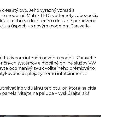
ieľa štýlovo. Jeho výrazný vzhľad s
teľné moderné Matrix LED svetlomety zabezpečia
ickú strechu sa do interiéru dostane prirodzené
ganciu a úspech – s novým modelom Caravelle.
exkluzívnom interiéri nového modelu Caravelle
stenčných systémov a mobilné online služby VW
a objavte podmanivý zvuk voliteľného prémiového
ykového displeja systému infotainment s
tnávať individuálnu teplotu, pri ktorej sa cítia
anela. Vitajte na palube – vyskúšajte, aká