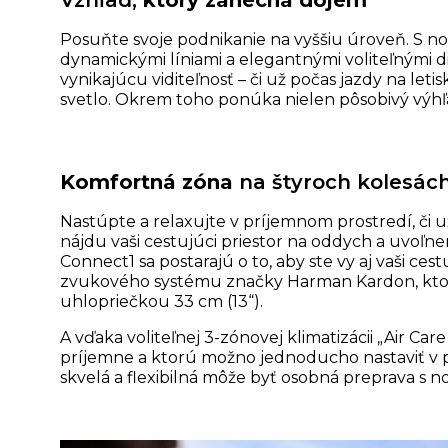
Vzhľad,
ktorý zanechá dojem
Posuňte svoje podnikanie na vyššiu úroveň. S no
dynamickými líniami a elegantnými voliteľnými d
vynikajúcu viditeľnosť – či už počas jazdy na le
svetlo. Okrem toho ponúka nielen pôsobivý výhľad
Komfortná zóna
na štyroch kolesác
Nastúpte a relaxujte v príjemnom prostredí, či 
nájdu vaši cestujúci priestor na oddych a uvoľn
Connect1 sa postarajú o to, aby ste vy aj vaši ce
zvukového systému značky Harman Kardon, ktorý
uhlopriečkou 33 cm (13“).
A vďaka voliteľnej 3-zónovej klimatizácii „Air Car
príjemne a ktorú možno jednoducho nastaviť v p
skvelá a flexibilná môže byť osobná preprava s