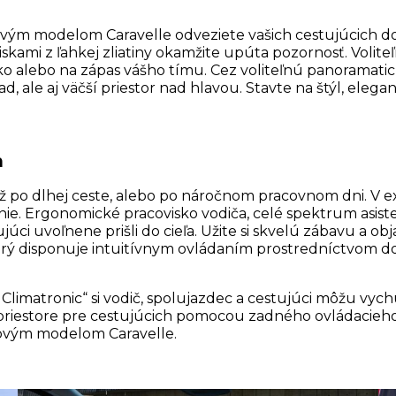
vým modelom Caravelle odveziete vašich cestujúcich do c
iskami z ľahkej zliatiny okamžite upúta pozornosť. Voli
tisko alebo na zápas vášho tímu. Cez voliteľnú panoramat
, ale aj väčší priestor nad hlavou. Stavte na štýl, ele
h
už po dlhej ceste, alebo po náročnom pracovnom dni. V 
enie. Ergonomické pracovisko vodiča, celé spektrum asi
stujúci uvoľnene prišli do cieľa. Užite si skvelú zábavu 
 disponuje intuitívnym ovládaním prostredníctvom dot
e Climatronic“ si vodič, spolujazdec a cestujúci môžu vychu
riestore pre cestujúcich pomocou zadného ovládacieho p
 novým modelom Caravelle.