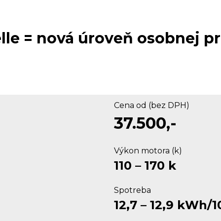
le =
nová úroveň osobnej p
Cena od (bez DPH)
37.500,-
Výkon motora (k)
110 – 170 k
Spotreba
12,7 – 12,9 kWh/