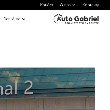
Kariéra
O nás
Kontakty
RentAuto
y
Ochrana osobných údajov