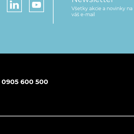
Všetky akcie a novinky na
váš e-mail
a
0905 600 500