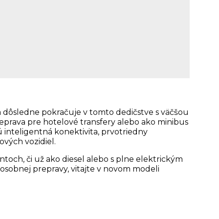
ia dôsledne pokračuje v tomto dedičstve s väčšou
preprava pre hotelové transfery alebo ako minibus
 inteligentná konektivita, prvotriedny
vých vozidiel.
toch, či už ako diesel alebo s plne elektrickým
 osobnej prepravy, vitajte v novom modeli