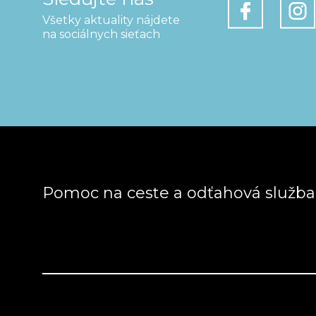
Všetky aktuality nájdete
na sociálnych sieťach
Pomoc na ceste a odťahová služb