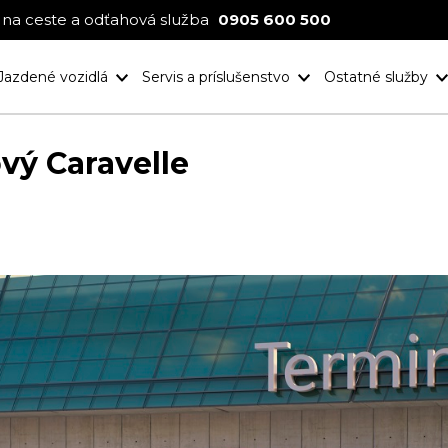
na ceste a odťahová služba
0905 600 500
Jazdené vozidlá
Servis a príslušenstvo
Ostatné služby
Nové projekt
Ocenenia
vý Caravelle