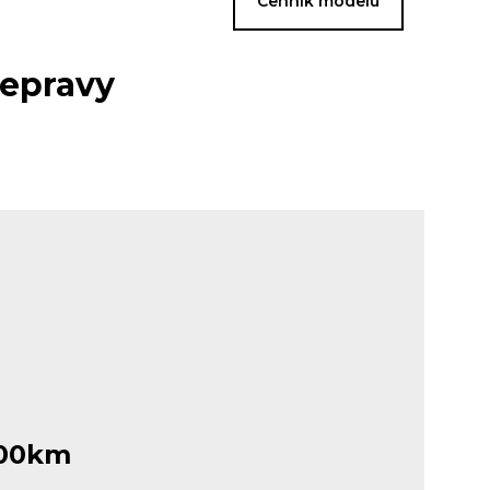
Cenník modelu
repravy
100km