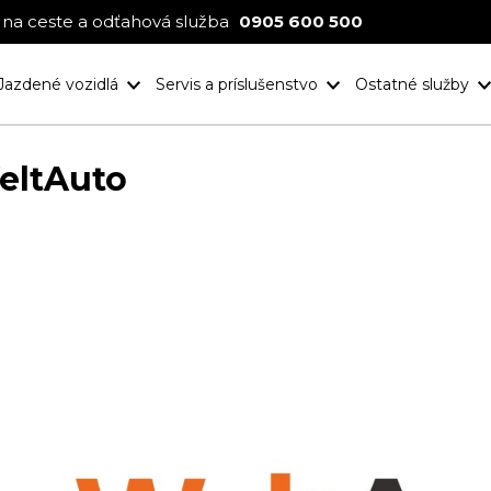
na ceste a odťahová služba
0905 600 500
Jazdené vozidlá
Servis a príslušenstvo
Ostatné služby
Nové projekt
Ocenenia
WeltAuto