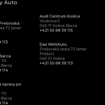
y Auto
Audi Centrum Košice
Vozárova 5
Prešovská
040 17 Košice-Barca
ta 73 (smer
+421 55 68 39 115
 113
Das WeltAuto.
Prešovská cesta 73 (smer
Prešov)
Barca
040 01 Košice
v 70
+421 55 68 39 113
-Barca
9 114
a opravy po
v 70
-Barca
9 114