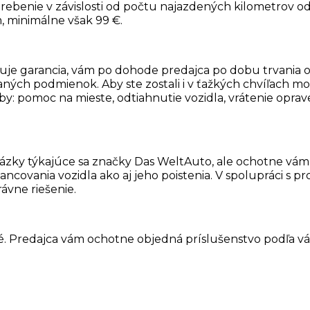
ebenie v závislosti od počtu najazdených kilometrov o
, minimálne však 99 €.
huje garancia, vám po dohode predajca po dobu trvania
ných podmienok. Aby ste zostali i v ťažkých chvíľach 
žby: pomoc na mieste, odtiahnutie vozidla, vrátenie opr
tázky týkajúce sa značky Das WeltAuto, ale ochotne vám
nancovania vozidla ako aj jeho poistenia. V spoluprác
ávne riešenie.
. Predajca vám ochotne objedná príslušenstvo podľa vášh