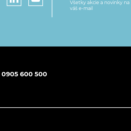
Všetky akcie a novinky na
váš e-mail
a
0905 600 500