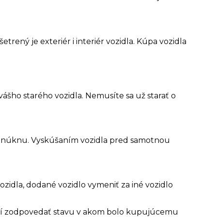
rený je exteriér i interiér vozidla. Kúpa vozidla
ho starého vozidla. Nemusíte sa už starať o
 ponúknu. Vyskúšaním vozidla pred samotnou
idla, dodané vozidlo vymeniť za iné vozidlo
musí zodpovedať stavu v akom bolo kupujúcemu