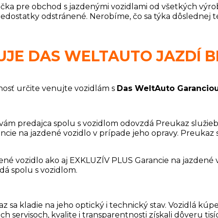
čka pre obchod s jazdenými vozidlami od všetkých výr
dostatky odstránené. Nerobíme, čo sa týka dôslednej te
UJE DAS WELTAUTO JAZDÍ B
nosť určite venujte vozidlám s
Das WeltAuto Garancio
ám predajca spolu s vozidlom odovzdá Preukaz služieb 
rancie na jazdené vozidlo v prípade jeho opravy. Preukaz 
ené vozidlo ako aj EXKLUZÍV PLUS Garancie na jazdené 
dá spolu s vozidlom.
z sa kladie na jeho optický i technický stav. Vozidlá 
servisoch, kvalite i transparentnosti získali dôveru tisí