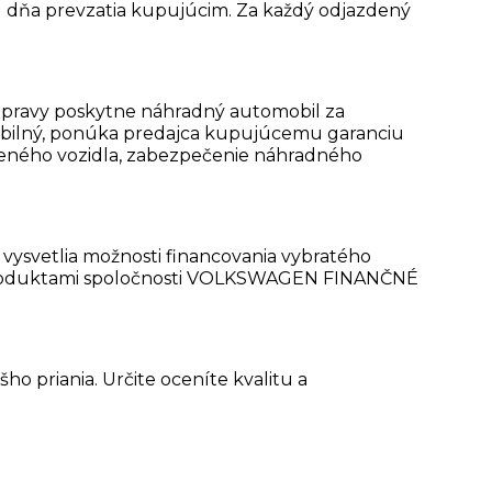
d dňa prevzatia kupujúcim. Za každý odjazdený
 opravy poskytne náhradný automobil za
mobilný, ponúka predajca kupujúcemu garanciu
aveného vozidla, zabezpečenie náhradného
 vysvetlia možnosti financovania vybratého
i s produktami spoločnosti VOLKSWAGEN FINANČNÉ
o priania. Určite oceníte kvalitu a