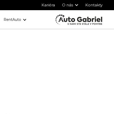
Kariéra
O nás
Kontakty
RentAuto
y
Ochrana osobných údajov