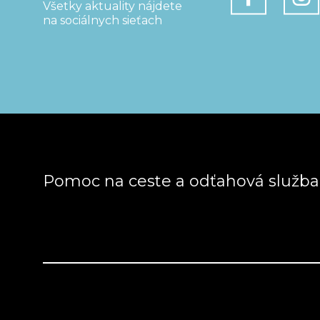
Všetky aktuality nájdete
na sociálnych sieťach
Pomoc na ceste a odťahová služb