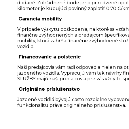
dodané. Zohľadnené bude jeho prirodzené opotr
kilometer je kupujúci povinný zaplatiť 0,70 €/km
Garancia mobility
V prípade výskytu poškodenia, na ktoré sa vzťa
finančne zvýhodnených a predajcom špecifikova
mobility, ktorá zahŕňa finančne zvýhodnené slu
vozidla.
Financovanie a poistenie
Naši predajcovia vám radi odpovedia nielen na o
jazdeného vozidla. Vypracujú vám tak návrhy fi
SLUŽBY majú naši predajcovia pre vás vždy to spr
Originálne príslušenstvo
Jazdené vozidlá bývajú často rozdielne vybavené
funkcionalitu práve originálneho príslušenstva.