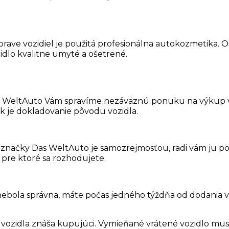
ave vozidiel je použitá profesionálna autokozmetika. Ošet
idlo kvalitne umyté a ošetrené.
 WeltAuto Vám spravíme nezáväznú ponuku na výkup váš
k je dokladovanie pôvodu vozidla.
v značky Das WeltAuto je samozrejmosťou, radi vám ju
 pre ktoré sa rozhodujete.
bola správna, máte počas jedného týždňa od dodania voz
ho vozidla znáša kupujúci. Vymieňané vrátené vozidlo 