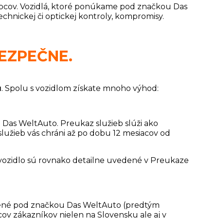
obcov. Vozidlá, ktoré ponúkame pod značkou Das
chnickej či optickej kontroly, kompromisy.
EZPEČNE.
u
. Spolu s vozidlom získate mnoho výhod:
Das WeltAuto. Preukaz služieb slúži ako
služieb vás chráni až po dobu 12 mesiacov od
vozidlo sú rovnako detailne uvedené v Preukaze
kúpené pod značkou Das WeltAuto (predtým
cov zákazníkov nielen na Slovensku ale aj v