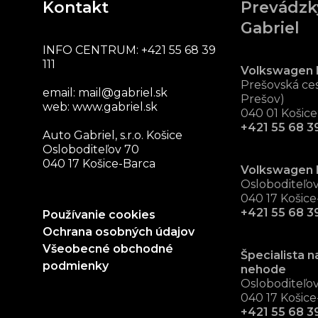
Kontakt
Prevádzk
Gabriel
INFO CENTRUM:
+421 55 68 39
111
Volkswagen 
Prešovská ces
email:
mail@gabriel.sk
Prešov)
web:
www.gabriel.sk
040 01 Košice
+421 55 68 39
Auto Gabriel, s.r.o. Košice
Osloboditeľov 70
040 17 Košice-Barca
Volkswagen 
Osloboditeľo
040 17 Košice
+421 55 68 3
Používanie cookies
Ochrana osobných údajov
Všeobecné obchodné
Špecialista n
podmienky
nehode
Osloboditeľo
040 17 Košice
+421 55 68 3