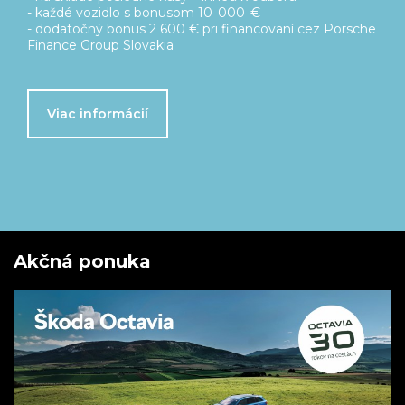
Cenové zvýhodnenie až 7 500 €
Predĺžená záruka na 5 rokov zdarma
Servisný balík Basic na 5 rokov/ 100 000 km zdarma
Viac o ponuke
Akčná ponuka