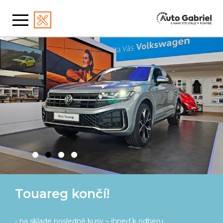
Škoda Kodiaq prináša kopec
výhod