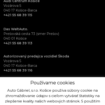
Audi Centrum Košice
Vozárova 5
040 17 Košice-Barca
+421 55 68 39 115
Das WeltAuto.
Prešovská cesta 73 (smer Prešov)
040 01 Košice
+421 55 68 39 113
Autorizovaný predajca vozidiel Škoda
Vozárova 5
040 17 Košice-Barca
+421 55 68 39 116
Používame cookies
RentAuto požičovňa vozidiel
Osloboditeľov 70
Auto Gábriel, s.r.o. Košice používa súbory cookie na
040 17 Košice-Barca
zhromažďovanie údajov s cieľom vytvárať štatistiky na
+421 915 992 864
zlepšenie kvality našich webových stránok. S použitím