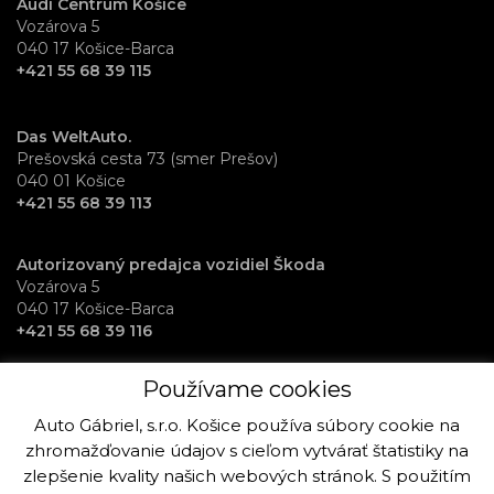
Audi Centrum Košice
Vozárova 5
040 17 Košice-Barca
+421 55 68 39 115
Das WeltAuto.
Prešovská cesta 73 (smer Prešov)
040 01 Košice
+421 55 68 39 113
Autorizovaný predajca vozidiel Škoda
Vozárova 5
040 17 Košice-Barca
+421 55 68 39 116
Používame cookies
RentAuto požičovňa vozidiel
Osloboditeľov 70
Auto Gábriel, s.r.o. Košice používa súbory cookie na
040 17 Košice-Barca
zhromažďovanie údajov s cieľom vytvárať štatistiky na
+421 915 992 864
zlepšenie kvality našich webových stránok. S použitím